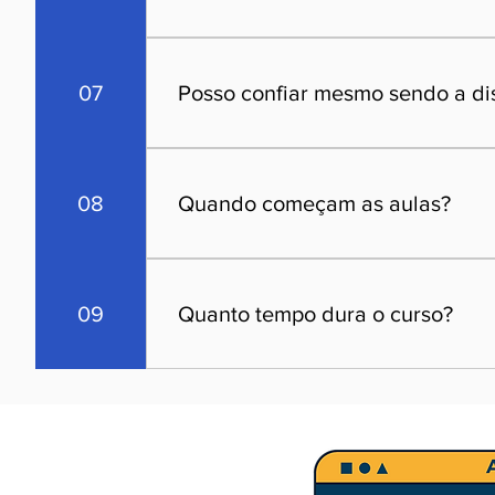
Sim, você pode estudar de onde estiver.
facilitar a sua rotina.
07
Posso confiar mesmo sendo a di
Claro! Você terá acesso a um portal com
ajudar sempre.
08
Quando começam as aulas?
As turmas são formadas rapidamente, e v
09
Quanto tempo dura o curso?
Depende do curso escolhido, mas quando 
tempo de estudo necessário para a obten