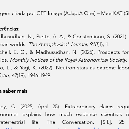
gem criada por GPT Image (Adapt∆ One) – MeerKAT (SKA
erências
:
husudhan, N., Piette, A. A., & Constantinou, S. (2021). 
ean worlds. 
The Astrophysical Journal
, 
918
(1), 1.
chell, E. G., & Madhusudhan, N. (2025). Prospects for
lds. 
Monthly Notices of the Royal Astronomical Society
,
o, L., & Yagi, K. (2022). Neutron stars as extreme labora
letin
, 
67
(19), 1946-1949.
a saber mais
:
ey, C. (2025, April 25). Extraordinary claims requi
ronomer explains how much evidence scientists ne