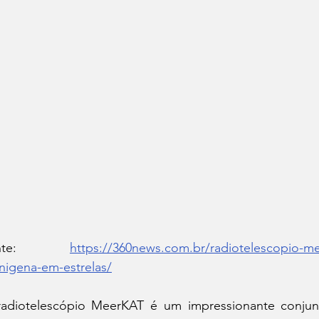
onte: 
https://360news.com.br/radiotelescopio-mee
enigena-em-estrelas/
adiotelescópio MeerKAT é um impressionante conjunt