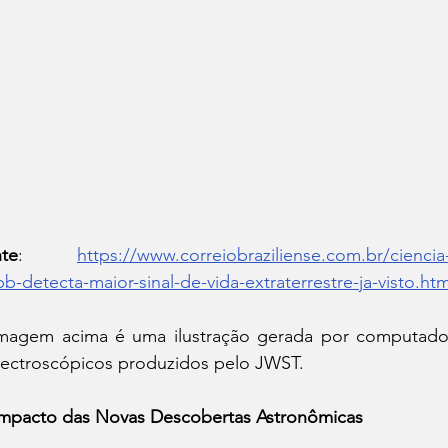
te
: 
https://www.correiobraziliense.com.br/cienci
b-detecta-maior-sinal-de-vida-extraterrestre-ja-visto.htm
magem acima é uma ilustração gerada por computado
ectroscópicos produzidos pelo JWST.
mpacto das Novas Descobertas Astronômicas