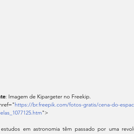
te
: Imagem de Kipargeter no Freekip.
href="
https://br.freepik.com/fotos-gratis/cena-do-espac
relas_1077125.htm
">
estudos em astronomia têm passado por uma revolu