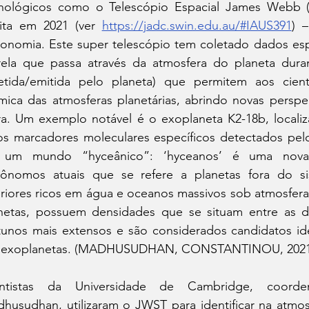
nológicos como o Telescópio Espacial James Webb 
ita em 2021 (ver 
https://jadc.swin.edu.au/#IAUS391
) 
ronomia. Este super telescópio tem coletado dados espe
rela que passa através da atmosfera do planeta dura
letida/emitida pelo planeta) que permitem aos cient
mica das atmosferas planetárias, abrindo novas perspec
ra. Um exemplo notável é o exoplaneta K2-18b, localiza
os marcadores moleculares específicos detectados pel
 um mundo “hyceânico”: ‘hyceanos’ é uma nova c
rônomos atuais que se refere a planetas fora do sis
eriores ricos em água e oceanos massivos sob atmosferas
netas, possuem densidades que se situam entre as de
unos mais extensos e são considerados candidatos idea
 exoplanetas. (MADHUSUDHAN, CONSTANTINOU, 2021
entistas da Universidade de Cambridge, coorde
husudhan, utilizaram o JWST para identificar na atmos