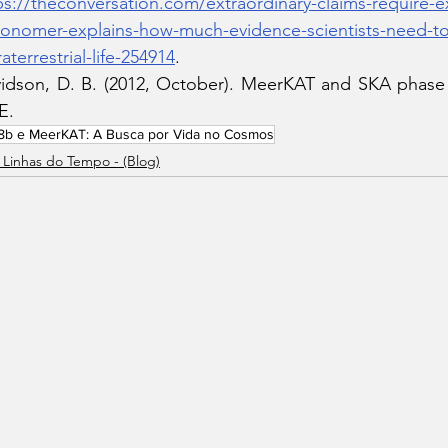
ps://theconversation.com/extraordinary-claims-require-e
ronomer-explains-how-much-evidence-scientists-need-to-
raterrestrial-life-254914
.
idson, D. B. (2012, October). MeerKAT and SKA phase 
E.
8b e MeerKAT: A Busca por Vida no Cosmos
 Linhas do Tempo - (Blog)