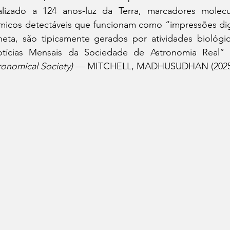
alizado a 124 anos-luz da Terra, marcadores molecu
micos detectáveis que funcionam como “impressões digi
neta, são tipicamente gerados por atividades biológi
tícias Mensais da Sociedade de Astronomia Real” 
ronomical Society) 
— MITCHELL, MADHUSUDHAN (2025