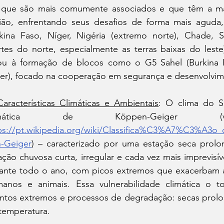
que são mais comumente associados e que têm a maior
ião, enfrentando seus desafios de forma mais aguda, s
kina Faso, Níger, Nigéria (extremo norte), Chade, Sud
rtes do norte, especialmente as terras baixas do leste
ou à formação de blocos como o G5 Sahel (Burkina Fa
er), focado na cooperação em segurança e desenvolvim
Características Climáticas e Ambientais
: O clima do S
ps://pt.wikipedia.org/wiki/Classifica%C3%A7%C3%A
-Geiger
) – caracterizado por uma estação seca prol
ação chuvosa curta, irregular e cada vez mais imprevisív
ante todo o ano, com picos extremos que exacerbam 
anos e animais. Essa vulnerabilidade climática o to
ntos extremos e processos de degradação: secas prolong
temperatura.