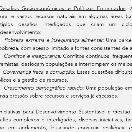
Desafios Socioeconômicos e Políticos Enfrentados
: 
tural e vastos recursos naturais em algumas áreas (co
tiplos desafios interligados que criam um ciclo
desenvolvimento:
   
Pobreza extrema e insegurança alimentar:
 Uma parcel
pobreza, com acesso limitado a fontes consistentes de a
   
Conflitos e insegurança:
 Conflitos contínuos, freque
remistas, deslocam populações e interrompem os meios 
  
Governança fraca e corrupção:
 Essas questões dificult
licos e a gestão de recursos.
   
Crescimento demográfico rápido:
 Uma população em 
nsa pressão sobre recursos e serviços já escassos.
Iniciativas para Desenvolvimento Sustentável e Gestão
afios complexos e interligados, diversas iniciativas, ta
ão em andamento, buscando construir resiliência 