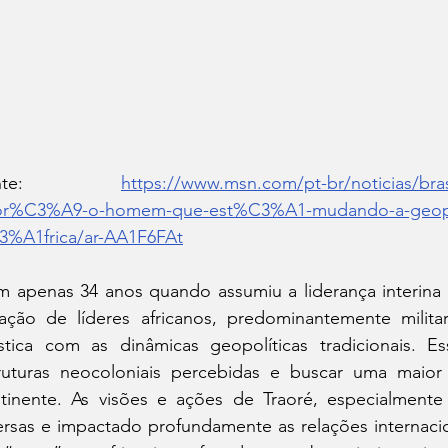
onte: 
https://www.msn.com/pt-br/noticias/br
aor%C3%A9-o-homem-que-est%C3%A1-mudando-a-geop
%A1frica/ar-AA1F6FAt
 apenas 34 anos quando assumiu a liderança interina e
ação de líderes africanos, predominantemente milit
stica com as dinâmicas geopolíticas tradicionais. Es
ruturas neocoloniais percebidas e buscar uma maior
tinente. As visões e ações de Traoré, especialmente
ersas e impactado profundamente as relações internaci