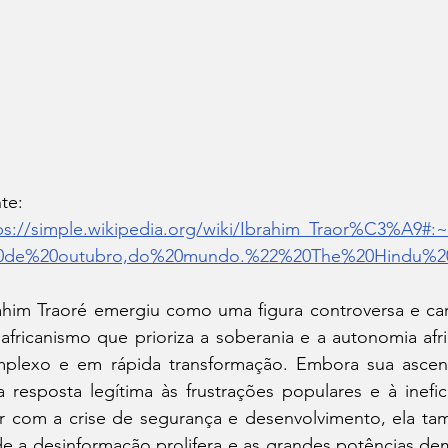
Fonte: 
ps://simple.wikipedia.org/wiki/Ibrahim_Traor%C3%A9
0de%20outubro,do%20mundo.%22%20The%20Hindu%2
ahim Traoré emergiu como uma figura controversa e car
africanismo que prioriza a soberania e a autonomia afr
plexo e em rápida transformação. Embora sua ascens
 resposta legítima às frustrações populares e à inefi
ar com a crise de segurança e desenvolvimento, ela t
e a desinformação prolifera e as grandes potências de