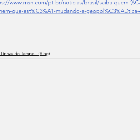
ps://www.msn.com/pt-br/noticias/brasil/saiba-quem-%
mem-que-est%C3%A1-mudando-a-geopol%C3%ADtica-d
 Linhas do Tempo - (Blog)