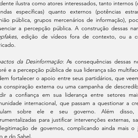
idente ilustra como atores interessados, tanto internos 
ndas específicas) quanto externos (potências estran
nião pública, grupos mercenários de informação), po
pfakes
, edição de vídeos fora de contexto, ou a c
ricado.
actos da Desinformação
: As consequências dessas no
oré e a percepção pública de sua liderança são multifac
em fortalecer o apoio entre seus partidários, que veem
 conspiração externa ou uma campanha de descredibil
dir a confiança em sua liderança entre setores mai
unidade internacional, que passam a questionar a cre
rculam sobre ele e seu governo. Além disso, n
trumentalizadas para justificar intervenções externas
legitimação de governos, complicando ainda mais o j
o e do Sahel.