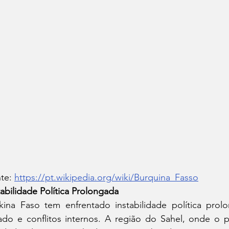
te: 
https://pt.wikipedia.org/wiki/Burquina_Fasso
tabilidade Política Prolongada
kina Faso tem enfrentado instabilidade política pro
ado e conflitos internos. A região do Sahel, onde o pa