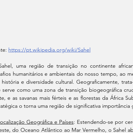
te: 
https://pt.wikipedia.org/wiki/Sahel
ahel, uma região de transição no continente africa
afios humanitários e ambientais do nosso tempo, ao 
a história e diversidade cultural. Geograficamente, trat
 serve como uma zona de transição biogeográfica cruci
te, e as savanas mais férteis e as florestas da África Sub
ratégica o torna uma região de significativa importância 
ocalização Geográfica e Países
: Estendendo-se por cerc
este, do Oceano Atlântico ao Mar Vermelho, o Sahel abr