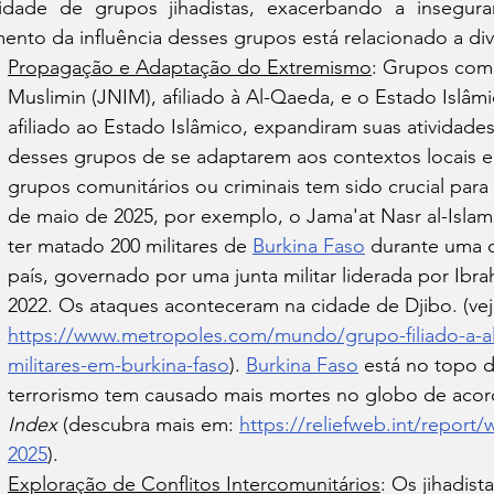
vidade de grupos jihadistas, exacerbando a insegura
ento da influência desses grupos está relacionado a div
Propagação e Adaptação do Extremismo
: Grupos como
Muslimin (JNIM), afiliado à Al-Qaeda, e o Estado Islâm
afiliado ao Estado Islâmico, expandiram suas atividade
desses grupos de se adaptarem aos contextos locais e f
grupos comunitários ou criminais tem sido crucial para s
de maio de 2025, por exemplo, o Jama'at Nasr al-Islam
ter matado 200 militares de 
Burkina Faso
 durante uma o
país, governado por uma junta militar liderada por Ib
2022. Os ataques aconteceram na cidade de Djibo. (vej
https://www.metropoles.com/mundo/grupo-filiado-a-al
militares-em-burkina-faso
). 
Burkina Faso
 está no topo d
terrorismo tem causado mais mortes no globo de aco
Index
 (descubra mais em: 
https://reliefweb.int/report/
2025
).
Exploração de Conflitos Intercomunitários
: Os jihadist