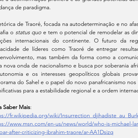
ança de paradigma.
etórica de Traoré, focada na autodeterminação e no afas
afia o 
status quo
 e tem o potencial de remodelar as di
ações internacionais do continente. O futuro da r
acidade de líderes como Traoré de entregar result
envolvimento, mas também da forma como a comunidad
a nova onda de nacionalismo e busca por soberania afric
utonomia e os interesses geopolíticos globais provav
orama do Sahel e o papel do novo panafricanismo nos 
nificativas para a estabilidade regional e a ordem interna
a Saber Mais
:
ps://fr.wikipedia.org/wiki/Insurrection_djihadiste_au_Bu
ps://www.msn.com/en-us/news/world/who-is-michael-la
oar-after-criticizing-ibrahim-traore/ar-AA1Dsizq