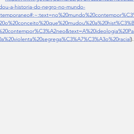
ou-a-historia-do-negro-no-mundo-
ntemporaneo#:~:text=no%20mundo%20contempor%C3%
20o%20conceito%20que%20mudou%20a%20hist%C3%B
20contempor%C3%A2neo&text=A%20ideologia%20Pan%2
0a%20violenta%20segrega%C3%A7%C3%A3o%20racial
).