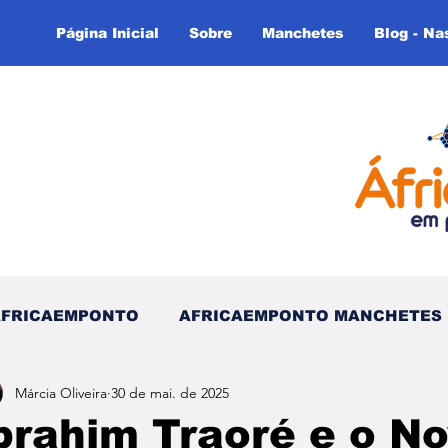
Página Inicial
Sobre
Manchetes
Blog - Na
AFRICAEMPONTO
AFRICAEMPONTO MANCHETES
Márcia Oliveira
30 de mai. de 2025
 do Tempo - (Blog)
Nas linhas do Tempo (Blog - In
brahim Traoré e o No