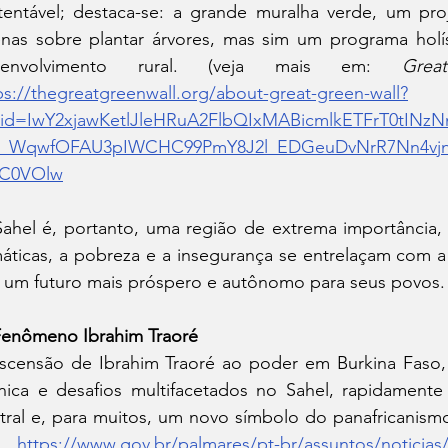
tentável; destaca-se: a grande muralha verde, um proj
nas sobre plantar árvores, mas sim um programa holíst
senvolvimento rural. (veja mais em: 
Gre
ps://thegreatgreenwall.org/about-great-green-wall?
clid=IwY2xjawKetlJleHRuA2FlbQIxMABicmlkETFrT0tI
6_WqwfOFAU3pIWCHC99PmY8J2l_EDGeuDvNrR7Nn4vj
C0VOlw
ahel é, portanto, uma região de extrema importância, 
máticas, a pobreza e a insegurança se entrelaçam com a r
 um futuro mais próspero e autônomo para seus povos.
enômeno Ibrahim Traoré
scensão de Ibrahim Traoré ao poder em Burkina Faso, 
nica e desafios multifacetados no Sahel, rapidament
tral e, para muitos, um novo símbolo do panafricanismo 
: 
https://www.gov.br/palmares/pt-br/assuntos/noticias