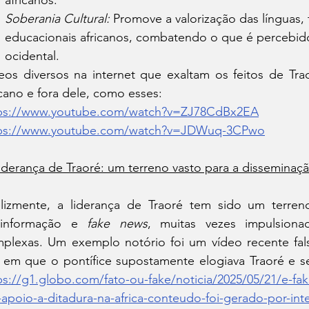
Soberania Cultural:
 Promove a valorização das línguas, 
educacionais africanos, combatendo o que é percebi
ocidental.
eos diversos na internet que exaltam os feitos de Trao
icano e fora dele, como esses:
ps://www.youtube.com/watch?v=ZJ78CdBx2EA
ps://www.youtube.com/watch?v=JDWuq-3CPwo
iderança de Traoré: um terreno vasto para a disseminaç
elizmente, a liderança de Traoré tem sido um terreno
sinformação e 
fake news
, muitas vezes impulsionad
plexas. Um exemplo notório foi um vídeo recente fal
ps://g1.globo.com/fato-ou-fake/noticia/2025/05/21/e-fa
apoio-a-ditadura-na-africa-conteudo-foi-gerado-por-inteli