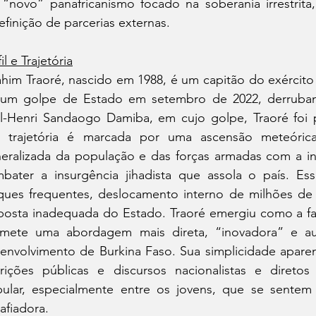
“novo” panafricanismo focado na soberania irrestrit
efinição de parcerias externas.
il e Trajetória
ahim Traoré, nascido em 1988, é um capitão do exército 
um golpe de Estado em setembro de 2022, derruband
l-Henri Sandaogo Damiba, em cujo golpe, Traoré foi pa
 trajetória é marcada por uma ascensão meteórica,
eralizada da população e das forças armadas com a ine
bater a insurgência jihadista que assola o país. Ess
ques frequentes, deslocamento interno de milhões de
posta inadequada do Estado. Traoré emergiu como a fac
mete uma abordagem mais direta, “inovadora” e a
envolvimento de Burkina Faso. Sua simplicidade aparent
rições públicas e discursos nacionalistas e diretos
ular, especialmente entre os jovens, que se sentem 
afiadora.