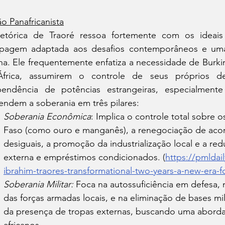
ão Panafricanista
etórica de Traoré ressoa fortemente com os ideais
pagem adaptada aos desafios contemporâneos e uma ê
na. Ele frequentemente enfatiza a necessidade de Burkin
frica, assumirem o controle de seus próprios des
endência de potências estrangeiras, especialmente 
endem a soberania em três pilares:
Soberania Econômica
: Implica o controle total sobre o
Faso (como ouro e manganês), a renegociação de acor
desiguais, a promoção da industrialização local e a r
externa e empréstimos condicionados. (
https://pmldai
ibrahim-traores-transformational-two-years-a-new-era-f
Soberania Militar:
 Foca na autossuficiência em defesa,
das forças armadas locais, e na eliminação de bases mil
da presença de tropas externas, buscando uma aborda
africanos.