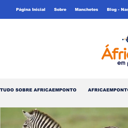
Página Inicial
Sobre
Manchetes
Blog - Na
TUDO SOBRE AFRICAEMPONTO
AFRICAEMPONT
Nas Linhas do Tempo - (Blog)
Nas linhas do T