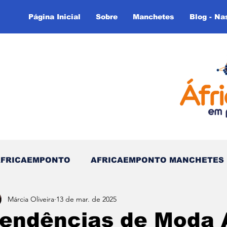
Página Inicial
Sobre
Manchetes
Blog - Na
AFRICAEMPONTO
AFRICAEMPONTO MANCHETES
Márcia Oliveira
13 de mar. de 2025
 do Tempo - (Blog)
Nas linhas do Tempo (Blog - In
endências de Moda A