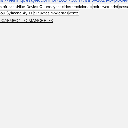
 africana
Nike Davies-Okundaye
tecidos tradicionais
adire
wax print
passa
ou Sy
Imane Ayissi
silhuetas modernas
kente
RICAEMPONTO MANCHETES