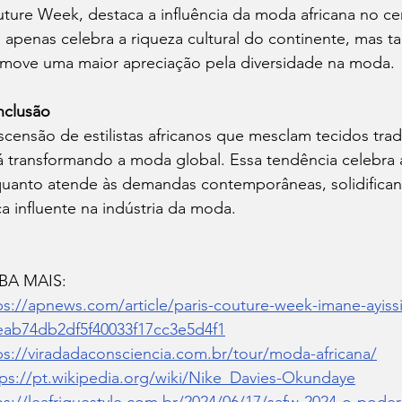
ture Week, destaca a influência da moda africana no cená
 apenas celebra a riqueza cultural do continente, mas 
move uma maior apreciação pela diversidade na moda.​
clusão
scensão de estilistas africanos que mesclam tecidos tra
á transformando a moda global. Essa tendência celebra a 
uanto atende às demandas contemporâneas, solidifica
ça influente na indústria da moda.
BA MAIS:
ps://apnews.com/article/paris-couture-week-imane-ayissi-
eab74db2df5f40033f17cc3e5d4f1
ps://viradadaconsciencia.com.br/tour/moda-africana/
tps://pt.wikipedia.org/wiki/Nike_Davies-Okundaye
ps://leafriquestyle.com.br/2024/06/17/safw-2024-o-poder