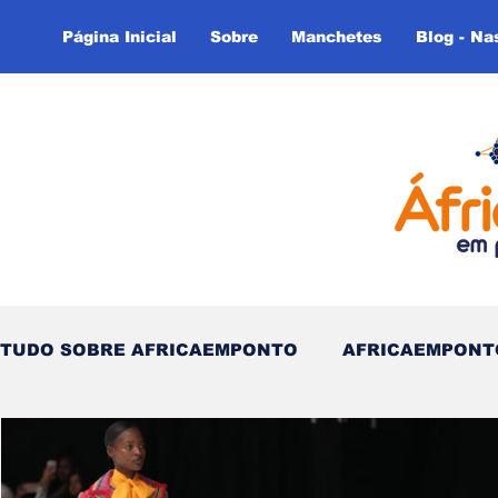
Página Inicial
Sobre
Manchetes
Blog - Na
TUDO SOBRE AFRICAEMPONTO
AFRICAEMPONT
Nas Linhas do Tempo - (Blog)
Nas linhas do T