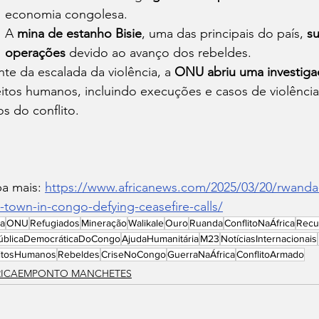
economia congolesa.
A 
mina de estanho Bisie
, uma das principais do país, 
s
operações
 devido ao avanço dos rebeldes.
nte da escalada da violência, a 
ONU abriu uma investiga
eitos humanos, incluindo execuções e casos de violência
os do conflito.
ba mais: 
https://www.africanews.com/2025/03/20/rwanda-
h-town-in-congo-defying-ceasefire-calls/
ca
ONU
Refugiados
Mineração
Walikale
Ouro
Ruanda
ConflitoNaÁfrica
Recu
úblicaDemocráticaDoCongo
AjudaHumanitária
M23
NotíciasInternacionais
eitosHumanos
Rebeldes
CriseNoCongo
GuerraNaÁfrica
ConflitoArmado
RICAEMPONTO MANCHETES