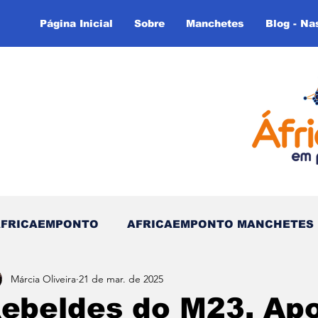
Página Inicial
Sobre
Manchetes
Blog - Na
AFRICAEMPONTO
AFRICAEMPONTO MANCHETES
Márcia Oliveira
21 de mar. de 2025
 do Tempo - (Blog)
Nas linhas do Tempo (Blog - In
ebeldes do M23, Apo