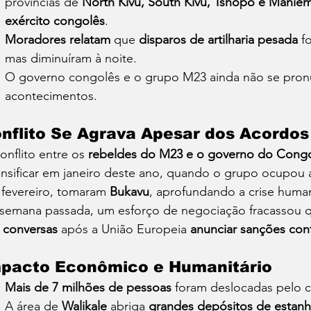
províncias de 
North Kivu, South Kivu, Tshopo e Manie
exército congolês
.
Moradores relatam
 que 
disparos de artilharia pesada
 f
mas diminuíram à noite.
O governo congolês e o grupo M23 ainda não se pronu
acontecimentos.
nflito Se Agrava Apesar dos Acordos
onflito entre os 
rebeldes do M23 e o governo do Cong
ensificar em janeiro deste ano, quando o grupo ocupou a
fevereiro, tomaram 
Bukavu
, aprofundando a crise human
semana passada, um esforço de negociação fracassou 
 conversas
 após a União Europeia 
anunciar sanções cont
pacto Econômico e Humanitário
Mais de 7 milhões de pessoas
 foram deslocadas pelo co
A área de 
Walikale
 abriga 
grandes depósitos de estanh