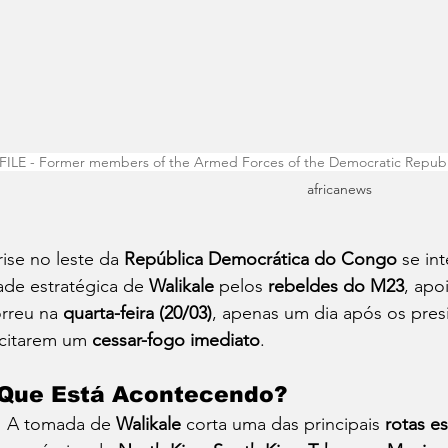
FILE - Former members of the Armed Forces of the Democratic Repub
africanews 
rise no leste da 
República Democrática do Congo
 se in
ade estratégica de 
Walikale
 pelos 
rebeldes do M23
, apo
rreu na 
quarta-feira (20/03)
, apenas um dia após os pre
icitarem um 
cessar-fogo imediato
.
Que Está Acontecendo?
A tomada de 
Walikale
 corta uma das principais 
rotas es