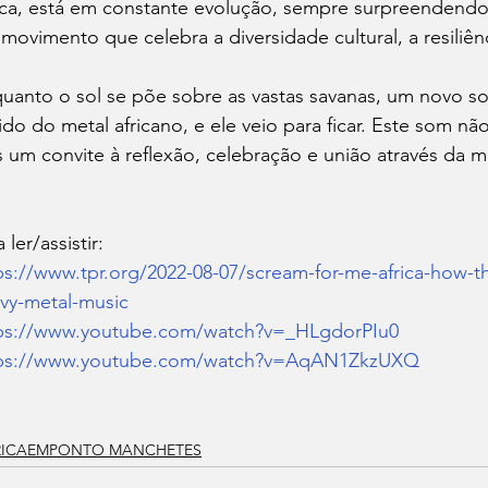
ica, está em constante evolução, sempre surpreendendo 
movimento que celebra a diversidade cultural, a resiliênci
uanto o sol se põe sobre as vastas savanas, um novo so
ido do metal africano, e ele veio para ficar. Este som n
 um convite à reflexão, celebração e união através da m
 ler/assistir:
ps://www.tpr.org/2022-08-07/scream-for-me-africa-how-th
vy-metal-music
ps://www.youtube.com/watch?v=_HLgdorPIu0
ps://www.youtube.com/watch?v=AqAN1ZkzUXQ
RICAEMPONTO MANCHETES