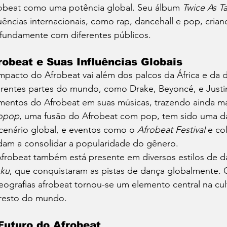
obeat como uma potência global. Seu álbum 
Twice As Ta
luências internacionais, como rap, dancehall e pop, cria
fundamente com diferentes públicos.
robeat e Suas Influências Globais
mpacto do Afrobeat vai além dos palcos da África e da di
erentes partes do mundo, como Drake, Beyoncé, e Justi
mentos do Afrobeat em suas músicas, trazendo ainda mai
opop
, uma fusão do Afrobeat com pop, tem sido uma da
cenário global, e eventos como o 
Afrobeat Festival
 e co
dam a consolidar a popularidade do gênero.
frobeat também está presente em diversos estilos de 
ku
, que conquistaram as pistas de dança globalmente. O
eografias afrobeat tornou-se um elemento central na cul
resto do mundo.
Futuro do Afrobeat