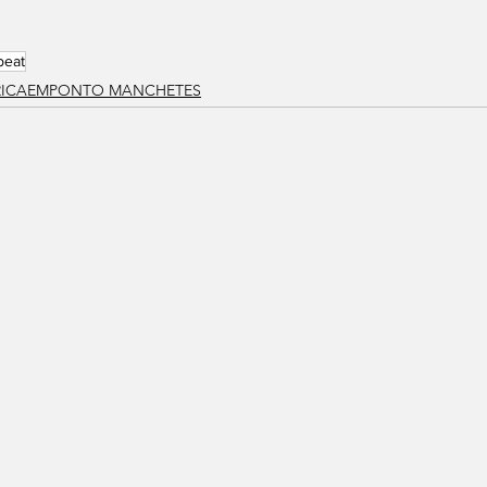
beat
RICAEMPONTO MANCHETES