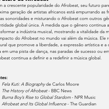
 a crescente popularidade do Afrobeat, seu futuro pare
xima geração de artistas africanos está empurrando as f
as sonoridades e misturando o Afrobeat com outros gên
ntidade global única. À medida que o gênero continua a
nsformar a indústria musical, mostrando a vitalidade da m
mpacto do Afrobeat no mundo vai além da música. Ele 
tural que promove a liberdade, a expressão artística e a c
a em uma pista de dança, nas paradas de sucesso ou em 
obeat continua a definir e a redefinir a música global.
tes:
Fela Kuti: A Biography
 de Carlos Moore
The History of Afrobeat
 - BBC News
Burna Boy’s Rise to Global Stardom
 - NPR Music
Afrobeat and Its Global Influence
 - The Guardian