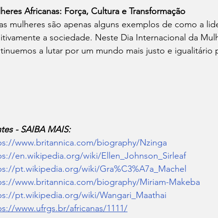
heres Africanas: Força, Cultura e Transformação
as mulheres são apenas alguns exemplos de como a lide
itivamente a sociedade. Neste Dia Internacional da Mulh
tinuemos a lutar por um mundo mais justo e igualitário 
tes - SAIBA MAIS:
ps://www.britannica.com/biography/Nzinga
ps://en.wikipedia.org/wiki/Ellen_Johnson_Sirleaf
ps://pt.wikipedia.org/wiki/Gra%C3%A7a_Machel
ps://www.britannica.com/biography/Miriam-Makeba
ps://pt.wikipedia.org/wiki/Wangari_Maathai
ps://www.ufrgs.br/africanas/1111/