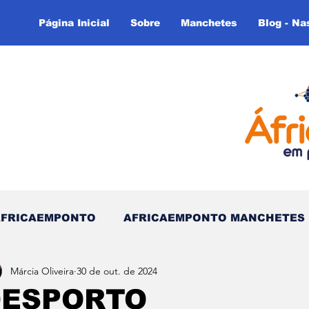
Página Inicial
Sobre
Manchetes
Blog - Na
AFRICAEMPONTO
AFRICAEMPONTO MANCHETES
Márcia Oliveira
30 de out. de 2024
 do Tempo - (Blog)
Nas linhas do Tempo (Blog - In
DESPORTO