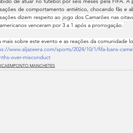
ibido de atuar no futebol por seis meses pela FIFA. A
sações de comportamento antiético, chocando fãs e a
sações dizem respeito ao jogo dos Camarões nas oitavas 
-americanos venceram por 3 a 1 após a prorrogação.
a mais sobre este evento e as reações da comunidade loc
ps://www.aljazeera.com/sports/2024/10/1/fifa-bans-came
ths-over-misconduct
RICAEMPONTO MANCHETES