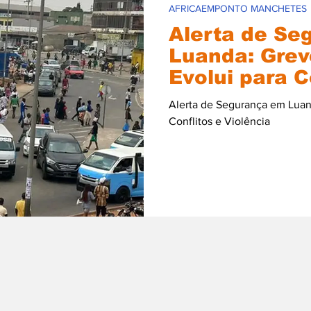
AFRICAEMPONTO MANCHETES
Alerta de Se
Luanda: Grev
Evolui para C
Violência
Alerta de Segurança em Luand
Conflitos e Violência