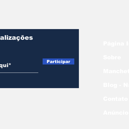
alizações
Página I
Sobre
Participar
Manche
Blog - 
Contato
Anúncio