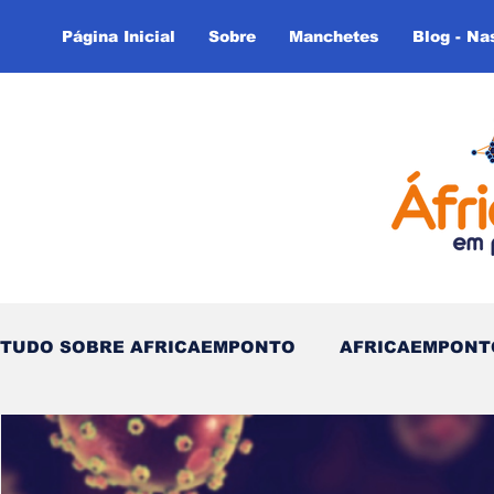
Página Inicial
Sobre
Manchetes
Blog - Na
TUDO SOBRE AFRICAEMPONTO
AFRICAEMPONT
Nas Linhas do Tempo - (Blog)
Nas linhas do T