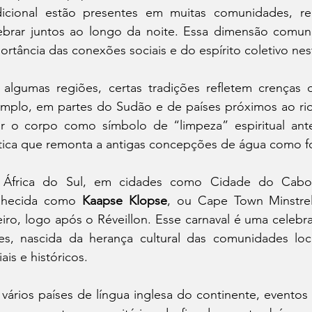
dicional estão presentes em muitas comunidades, reu
ebrar juntos ao longo da noite. Essa dimensão comunit
ortância das conexões sociais e do espírito coletivo ne
algumas regiões, certas tradições refletem crenças d
mplo, em partes do Sudão e de países próximos ao rio 
ar o corpo como símbolo de “limpeza” espiritual ant
tica que remonta a antigas concepções de água como for
África do Sul, em cidades como Cidade do Cabo, e
nhecida como 
Kaapse Klopse
, ou Cape Town Minstrel
eiro, logo após o Réveillon. Esse carnaval é uma celebr
es, nascida da herança cultural das comunidades loca
iais e históricos. 
vários países de língua inglesa do continente, eventos 