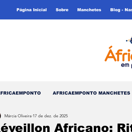
Página Inicial
Sobre
Manchetes
Blog - Na
AFRICAEMPONTO
AFRICAEMPONTO MANCHETES
Márcia Oliveira
17 de dez. de 2025
 do Tempo - (Blog)
Nas linhas do Tempo (Blog - In
éveillon Africano: Ri