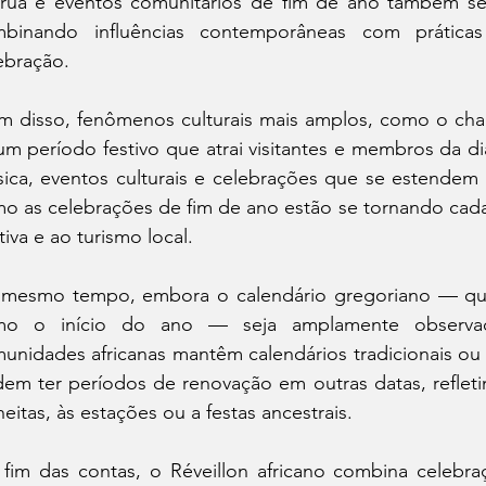
rua e eventos comunitários de fim de ano também se 
binando influências contemporâneas com práticas 
ebração. 
m disso, fenômenos culturais mais amplos, como o ch
m período festivo que atrai visitantes e membros da diá
ica, eventos culturais e celebrações que se estende
o as celebrações de fim de ano estão se tornando cada
ativa e ao turismo local. 
mesmo tempo, embora o calendário gregoriano — que 
mo o início do ano — seja amplamente observado
unidades africanas mantêm calendários tradicionais ou pr
em ter períodos de renovação em outras datas, refletind
heitas, às estações ou a festas ancestrais.
fim das contas, o Réveillon africano combina celebr