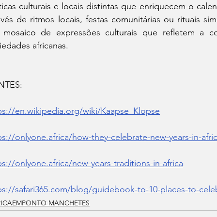
ticas culturais e locais distintas que enriquecem o calen
avés de ritmos locais, festas comunitárias ou rituais si
mosaico de expressões culturais que refletem a co
iedades africanas.
NTES:
ps://en.wikipedia.org/wiki/Kaapse_Klopse
ps://onlyone.africa/how-they-celebrate-new-years-in-afri
ps://onlyone.africa/new-years-traditions-in-africa
ps://safari365.com/blog/guidebook-to-10-places-to-celeb
RICAEMPONTO MANCHETES