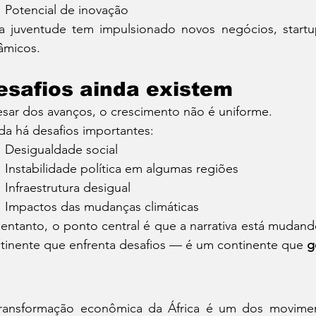
Potencial de inovação
a juventude tem impulsionado novos negócios, start
âmicos.
esafios ainda existem
sar dos avanços, o crescimento não é uniforme.
da há desafios importantes:
Desigualdade social
Instabilidade política em algumas regiões
Infraestrutura desigual
Impactos das mudanças climáticas
entanto, o ponto central é que a narrativa está mudando
tinente que enfrenta desafios — é um continente que 
g
ransformação econômica da África é um dos moviment