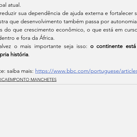
bal atual.
reduzir sua dependência de ajuda externa e fortalecer s
tra que desenvolvimento também passa por autonomia,
s do que crescimento econômico, o que está em curso
entro e fora da África.
alvez o mais importante seja isso: 
o continente está
pria história
.
te: saiba mais: 
https://www.bbc.com/portuguese/articl
RICAEMPONTO MANCHETES