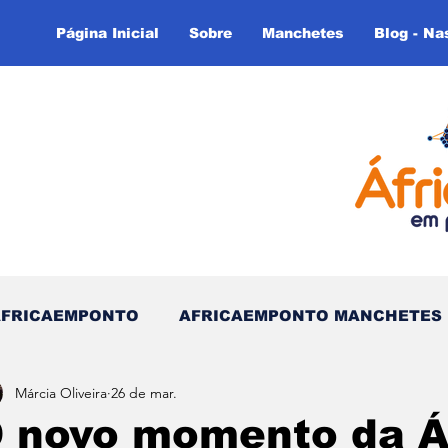
Página Inicial
Sobre
Manchetes
Blog - Na
AFRICAEMPONTO
AFRICAEMPONTO MANCHETES
Márcia Oliveira
26 de mar.
 do Tempo - (Blog)
Nas linhas do Tempo (Blog - In
 novo momento da Áf