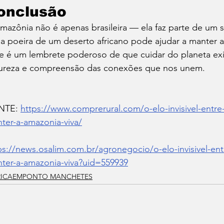
onclusão
mazônia não é apenas brasileira — ela faz parte de um 
 a poeira de um deserto africano pode ajudar a manter a 
e é um lembrete poderoso de que cuidar do planeta exig
ureza e compreensão das conexões que nos unem.
NTE: 
https://www.comprerural.com/o-elo-invisivel-entre-a
ter-a-amazonia-viva/
ps://news.osalim.com.br/agronegocio/o-elo-invisivel-entr
ter-a-amazonia-viva?uid=559939
RICAEMPONTO MANCHETES