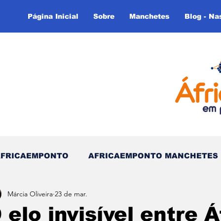
Página Inicial
Sobre
Manchetes
Blog - Na
AFRICAEMPONTO
AFRICAEMPONTO MANCHETES
Márcia Oliveira
23 de mar.
 do Tempo - (Blog)
Nas linhas do Tempo (Blog - In
 elo invisível entre Á