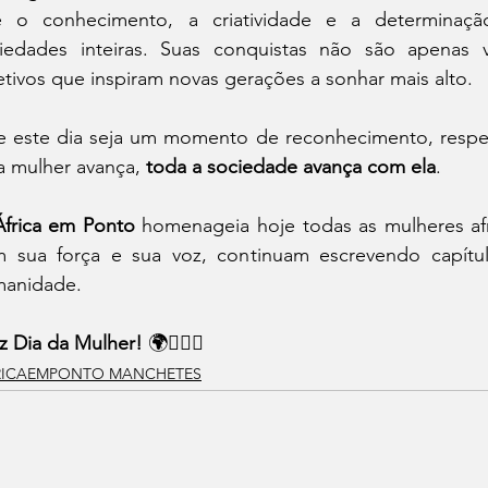
 o conhecimento, a criatividade e a determinaçã
iedades inteiras. Suas conquistas não são apenas vi
etivos que inspiram novas gerações a sonhar mais alto.
 este dia seja um momento de reconhecimento, respei
 mulher avança, 
toda a sociedade avança com ela
.
África em Ponto
 homenageia hoje todas as mulheres afr
 sua força e sua voz, continuam escrevendo capítulo
anidade.
iz Dia da Mulher!
 🌍✊🏾💛
RICAEMPONTO MANCHETES