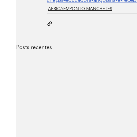
chegar-educadora-angolana-e-recebi
AFRICAEMPONTO MANCHETES
Posts recentes