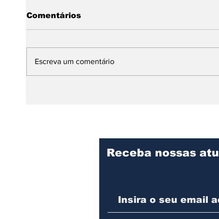
Comentários
Escreva um comentário
Dia Internacional da
Da A
Dança: expressão,
mund
identidade e resistência
prem
no continente africano
infa
Receba nossas atu