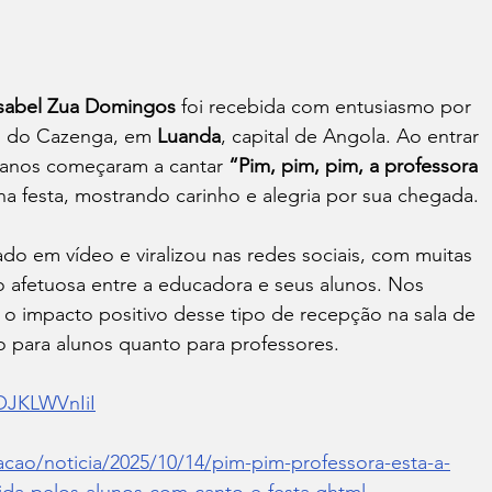
Isabel Zua Domingos
 foi recebida com entusiasmo por 
o do Cazenga, em 
Luanda
, capital de Angola. Ao entrar 
1 anos começaram a cantar 
“Pim, pim, pim, a professora 
na festa, mostrando carinho e alegria por sua chegada.
o em vídeo e viralizou nas redes sociais, com muitas 
 afetuosa entre a educadora e seus alunos. Nos 
 o impacto positivo desse tipo de recepção na sala de 
to para alunos quanto para professores.
OJKLWVnIiI
cao/noticia/2025/10/14/pim-pim-professora-esta-a-