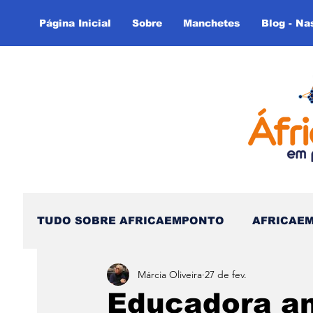
Página Inicial
Sobre
Manchetes
Blog - Na
TUDO SOBRE AFRICAEMPONTO
AFRICAE
Márcia Oliveira
27 de fev.
Nas Linhas do Tempo - (Blog)
Nas linh
Educadora an