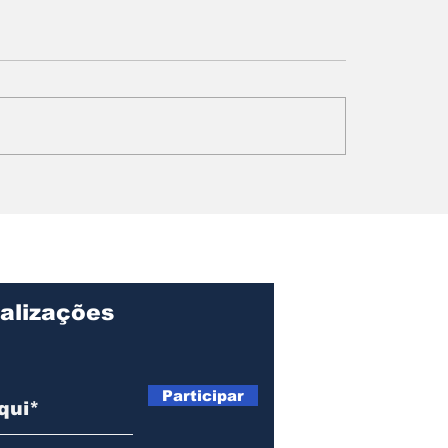
ngola para o
Papa Leão XIV 
o: Ondjaki é
Angola: fé,
iado na literatura
reconciliação e 
ntojuvenil
chamado à cons
da paz social.
alizações
Página I
Sobre
Participar
Manche