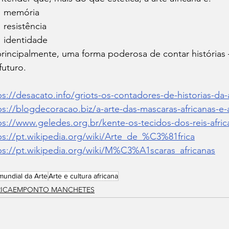
memória
resistência
identidade
principalmente, uma forma poderosa de contar história
futuro.
ps://desacato.info/griots-os-contadores-de-historias-da-a
ps://blogdecoracao.biz/a-arte-das-mascaras-africanas-e-a
ps://www.geledes.org.br/kente-os-tecidos-dos-reis-afric
ps://pt.wikipedia.org/wiki/Arte_de_%C3%81frica
ps://pt.wikipedia.org/wiki/M%C3%A1scaras_africanas
mundial da Arte
Arte e cultura africana
RICAEMPONTO MANCHETES