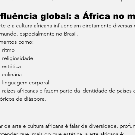
nfluência global: a África no
rte e a cultura africana influenciam diretamente diversas
mundo, especialmente no Brasil.
mentos como:
ritmo
religiosidade
estética
culinária
linguagem corporal
 raízes africanas e fazem parte da identidade de países
tóricos de diáspora.
ar de arte e cultura africana é falar de diversidade, pro
ntender que, mais do que estética, a arte africana é: