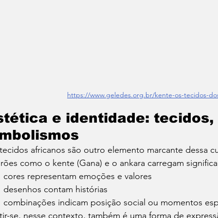
https://www.geledes.org.br/kente-os-tecidos-dos-
stética e identidade: tecidos,
imbolismos
tecidos africanos são outro elemento marcante dessa cu
rões como o kente (Gana) e o ankara carregam significa
cores representam emoções e valores
desenhos contam histórias
combinações indicam posição social ou momentos esp
tir-se, nesse contexto, também é uma forma de expressã