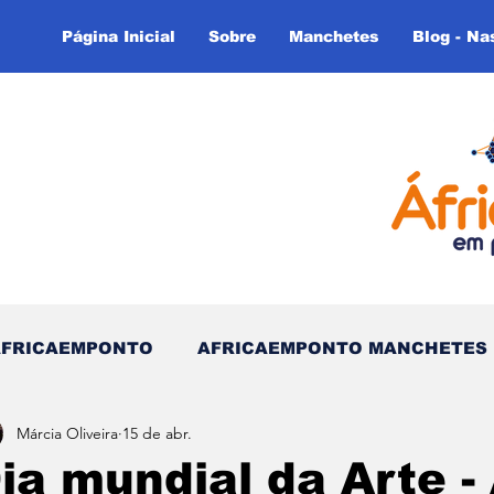
Página Inicial
Sobre
Manchetes
Blog - Na
AFRICAEMPONTO
AFRICAEMPONTO MANCHETES
Márcia Oliveira
15 de abr.
 do Tempo - (Blog)
Nas linhas do Tempo (Blog - In
ia mundial da Arte -