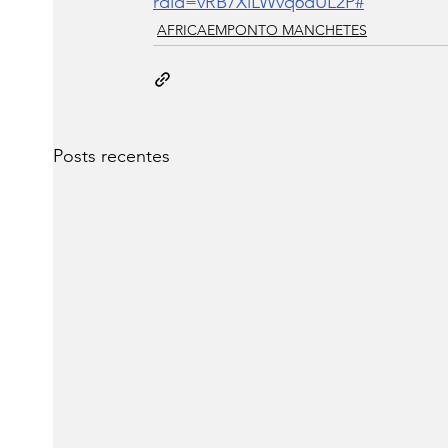
rdid=vRB7XlLWvq6dUL2P#
AFRICAEMPONTO MANCHETES
Posts recentes