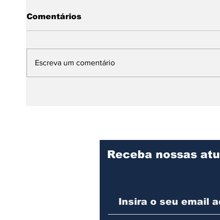
Comentários
Escreva um comentário
Dia Internacional da
Da A
Dança: expressão,
mund
identidade e resistência
prem
no continente africano
infa
Receba nossas atu