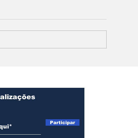
ngola para o
Papa Leão XIV 
o: Ondjaki é
Angola: fé,
iado na literatura
reconciliação e 
ntojuvenil
chamado à cons
da paz social.
alizações
Página I
Sobre
Participar
Manche