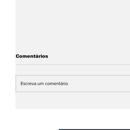
Comentários
Escreva um comentário
Architecture - Francis
Kéré: Sustainable
Architecture
Celebrating Local
Culture in Burkina Faso