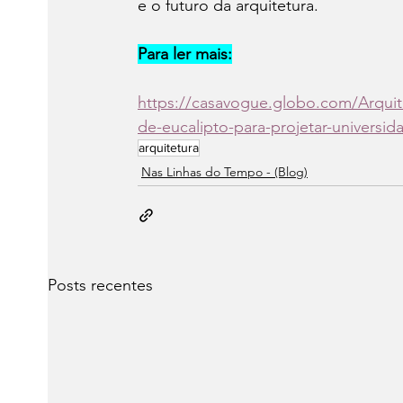
e o futuro da arquitetura.
Para ler mais:
https://casavogue.globo.com/Arquitet
de-eucalipto-para-projetar-universid
arquitetura
Nas Linhas do Tempo - (Blog)
Posts recentes