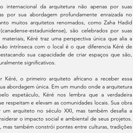
o internacional da arquitetura não apenas por suas 
 mas por sua abordagem profundamente enraizada no 
uanto muitos arquitetos renomados, como Zaha Hadid 
y (canadense-estadunidense), são celebrados por suas 
materiais, Kéré traz uma perspectiva única que alia a 
ão intrínseca com o local é o que diferencia Kéré de 
stacando sua capacidade de criar espaços que são, 
ralmente significativos.
 Kéré, o primeiro arquiteto africano a receber essa 
 sua abordagem única. Em um mundo onde a arquitetura 
pelo espetáculo, Kéré nos lembra que a verdadeira 
ue respeitam e elevam as comunidades locais. Sua obra 
er um arquiteto no século XXI, mas também desafia a 
siderar o impacto social e ambiental de seus projetos. 
s, mas também constrói pontes entre culturas, tradições 