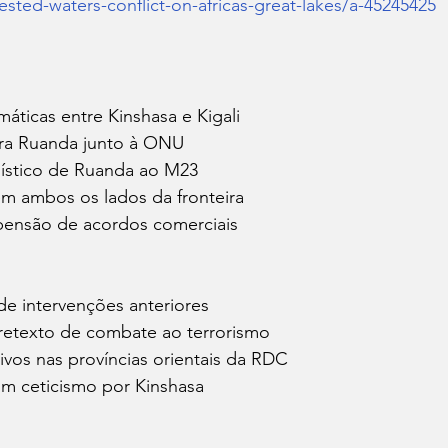
ted-waters-conflict-on-africas-great-lakes/a-45245425
máticas entre Kinshasa e Kigali
ra Ruanda junto à ONU
ogístico de Ruanda ao M23
a em ambos os lados da fronteira
pensão de acordos comerciais
de intervenções anteriores
pretexto de combate ao terrorismo
ivos nas províncias orientais da RDC
om ceticismo por Kinshasa