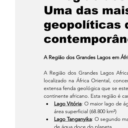
Uma das mais
geopolíticas 
contemporân
A Região dos Grandes Lagos em Áfr
A Região dos Grandes Lagos African
localizado na África Oriental, conc
extensa fenda geológica que se est
continente africano. Esta região é c
Lago Vitória
: O maior lago de 
área superficial (68.800 km²)
Lago Tanganyika
: O segundo ma
de água doce do planeta