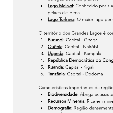
Lago Malawi
: Conhecido por sua
peixes ciclídeos
Lago Turkana
: O maior lago pe
O território dos Grandes Lagos é co
Burundi
: Capital - Gitega
Quênia
: Capital - Nairóbi
Uganda
: Capital - Kampala
República Democrática do Cong
Ruanda
: Capital - Kigali
Tanzânia
: Capital - Dodoma
Características importantes da regiã
Biodiversidade
: Abriga ecossist
Recursos Minerais
: Rica em min
Demografia
: Região densamente