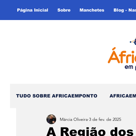
Página Inicial
Sobre
Manchetes
Blog - Na
TUDO SOBRE AFRICAEMPONTO
AFRICAE
Márcia Oliveira
3 de fev. de 2025
Nas Linhas do Tempo - (Blog)
Nas linh
A Região dos