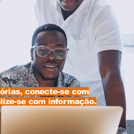
órias, conecte-se com
alize-se com informação.