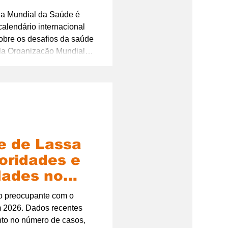
frica
Dia Mundial da Saúde é
calendário internacional
obre os desafios da saúde
la Organização Mundial
além de campanhas
um chamado global para
ualidade para todos.
re de Lassa
oridades e
idades no
aúde da
io preocupante com o
m 2026. Dados recentes
to no número de casos,