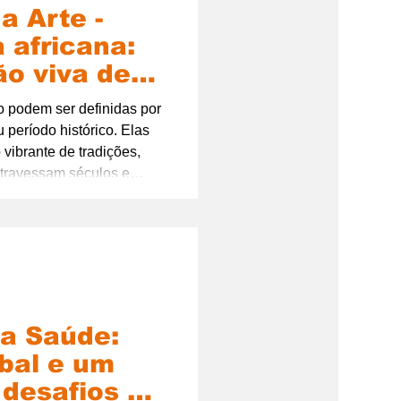
a Arte -
a africana:
o viva de
stória e
ão podem ser definidas por
 período histórico. Elas
vibrante de tradições,
travessam séculos e
é hoje.
da Saúde:
obal e um
 desafios e