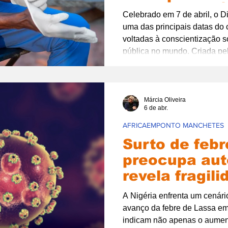
avanços na Á
Celebrado em 7 de abril, o 
uma das principais datas do 
voltadas à conscientização s
pública no mundo. Criada pe
da Saúde, a data vai muito 
simbólicas: ela representa 
garantir acesso à saúde de q
Márcia Oliveira
6 de abr.
AFRICAEMPONTO MANCHETES
Surto de feb
preocupa aut
revela fragil
sistema de s
A Nigéria enfrenta um cenár
Nigéria
avanço da febre de Lassa e
indicam não apenas o aumen