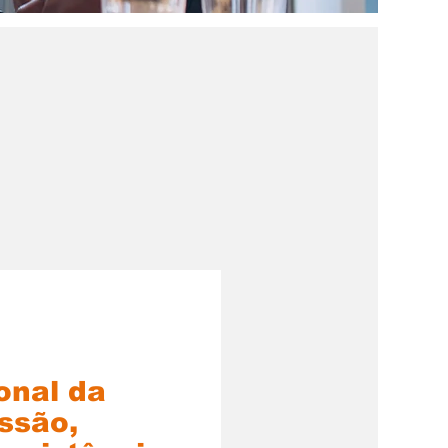
onal da
ssão,