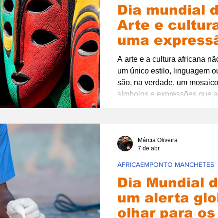
Dia mundial d
Arte e cultur
uma expressã
identidade, hi
A arte e a cultura africana n
resistência.
um único estilo, linguagem ou
são, na verdade, um mosaico 
símbolos e expressões que a
continuam se reinventando at
Márcia Oliveira
7 de abr.
AFRICAEMPONTO MANCHETES
Dia Mundial 
um alerta gl
olhar para os