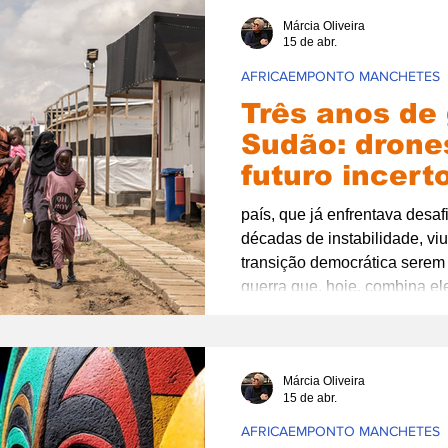
oportunidades para todos.
Márcia Oliveira
15 de abr.
AFRICAEMPONTO MANCHETES
Três anos de
Sudão: drone
futuro incert
país, que já enfrentava desaf
décadas de instabilidade, vi
transição democrática serem
guerra que, hoje, combina el
modernos de conflito.
Márcia Oliveira
15 de abr.
AFRICAEMPONTO MANCHETES