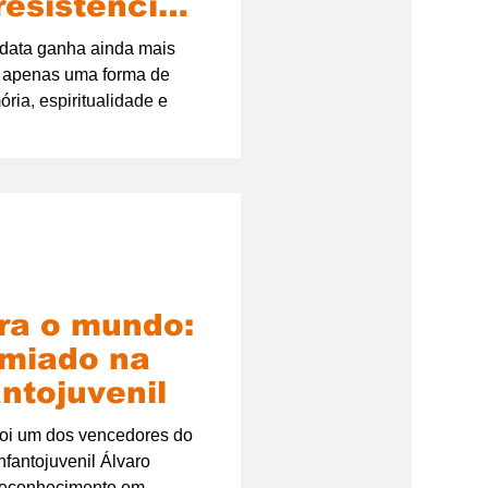
resistência
 africano
 data ganha ainda mais
é apenas uma forma de
ria, espiritualidade e
ra o mundo:
emiado na
antojuvenil
foi um dos vencedores do
nfantojuvenil Álvaro
reconhecimento em