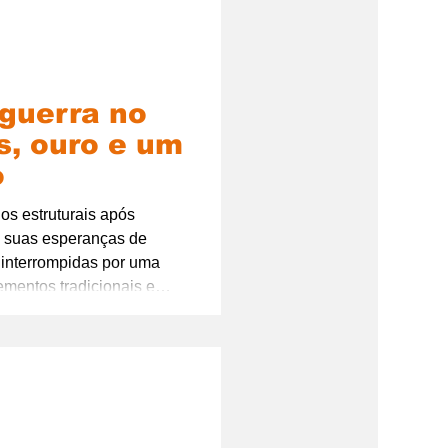
 guerra no
s, ouro e um
o
ios estruturais após
u suas esperanças de
 interrompidas por uma
ementos tradicionais e