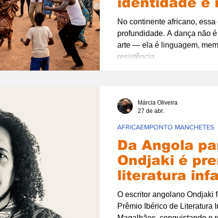
identidade e 
no continente
No continente africano, essa
profundidade. A dança não 
arte — ela é linguagem, memó
resistência.
Márcia Oliveira
27 de abr.
AFRICAEMPONTO MANCHETES
Da Angola pa
Ondjaki é pr
literatura inf
O escritor angolano Ondjaki 
Prêmio Ibérico de Literatura I
Magalhães, conquistando o 