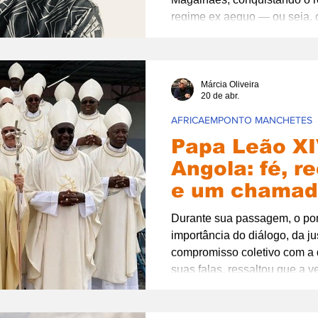
regime ex aequo — ou seja, c
com outro autor. A premiaçã
excelência voltadas ao públic
universo ibérico, reforçando a
como ferramenta de formação 
Márcia Oliveira
20 de abr.
AFRICAEMPONTO MANCHETES
Papa Leão X
Angola: fé, r
e um chamad
construção d
Durante sua passagem, o pon
social.
importância do diálogo, da ju
compromisso coletivo com a
suas falas, ressaltou que a 
constrói apenas com o silên
ações concretas que promova