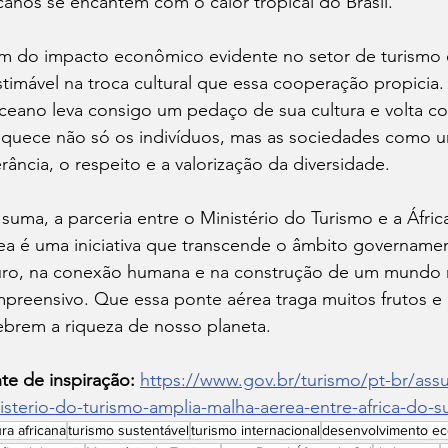
icanos se encantem com o calor tropical do Brasil.
m do impacto econômico evidente no setor de turismo e
stimável na troca cultural que essa cooperação propicia
ceano leva consigo um pedaço de sua cultura e volta co
iquece não só os indivíduos, mas as sociedades como 
erância, o respeito e a valorização da diversidade.
suma, a parceria entre o Ministério do Turismo e a Áfric
ea é uma iniciativa que transcende o âmbito governamen
uro, na conexão humana e na construção de um mundo m
preensivo. Que essa ponte aérea traga muitos frutos e 
ebrem a riqueza de nosso planeta.
te de inspiração:
https://www.gov.br/turismo/pt-br/ass
isterio-do-turismo-amplia-malha-aerea-entre-africa-do-su
ura africana
turismo sustentável
turismo internacional
desenvolvimento e