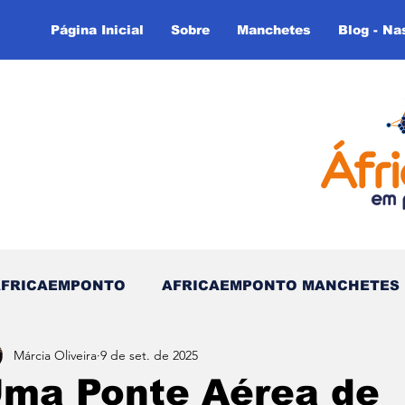
Página Inicial
Sobre
Manchetes
Blog - Na
AFRICAEMPONTO
AFRICAEMPONTO MANCHETES
Márcia Oliveira
9 de set. de 2025
 do Tempo - (Blog)
Nas linhas do Tempo (Blog - In
ma Ponte Aérea de