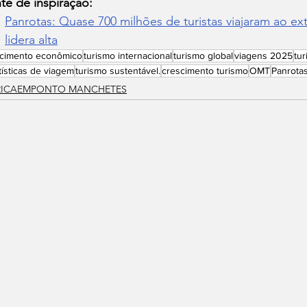
te de inspiração:
Panrotas: Quase 700 milhões de turistas viajaram ao ext
lidera alta
scimento econômico
turismo internacional
turismo global
viagens 2025
tur
tísticas de viagem
turismo sustentável.
crescimento turismo
OMT
Panrota
RICAEMPONTO MANCHETES