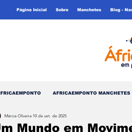
Página Inicial
Sobre
Manchetes
Blog - Na
AFRICAEMPONTO
AFRICAEMPONTO MANCHETES
Márcia Oliveira
10 de set. de 2025
 do Tempo - (Blog)
Nas linhas do Tempo (Blog - In
m Mundo em Movime