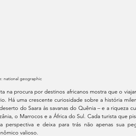
e: national geographic
lta na procura por destinos africanos mostra que o viaj
io. Há uma crescente curiosidade sobre a história milen
deserto do Saara às savanas do Quênia – e a riqueza cul
zânia, o Marrocos e a África do Sul. Cada turista que pi
a perspectiva e deixa para trás não apenas sua p
nômico valioso. 