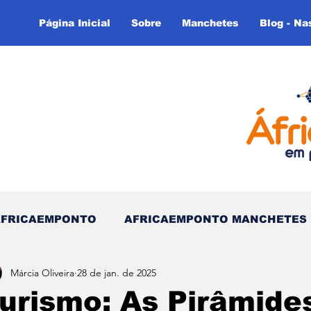
Página Inicial
Sobre
Manchetes
Blog - Na
AFRICAEMPONTO
AFRICAEMPONTO MANCHETES
Márcia Oliveira
28 de jan. de 2025
 do Tempo - (Blog)
Nas linhas do Tempo (Blog - In
urismo: As Pirâmides