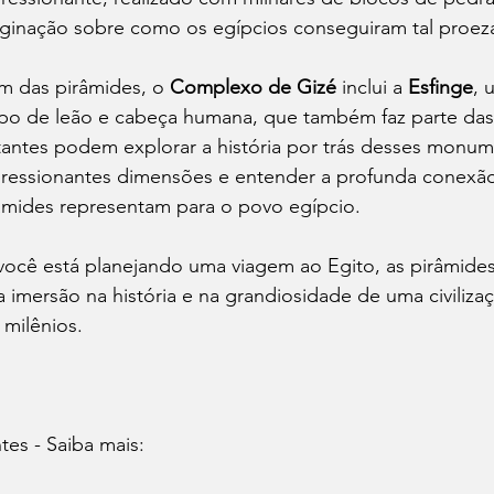
ginação sobre como os egípcios conseguiram tal proez
m das pirâmides, o 
Complexo de Gizé
 inclui a 
Esfinge
, 
po de leão e cabeça humana, que também faz parte das m
itantes podem explorar a história por trás desses monum
ressionantes dimensões e entender a profunda conexão r
âmides representam para o povo egípcio.
você está planejando uma viagem ao Egito, as pirâmides
 imersão na história e na grandiosidade de uma civiliz
 milênios.
tes - Saiba mais: