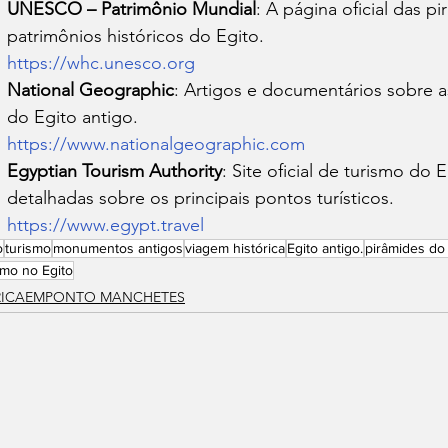
UNESCO – Patrimônio Mundial
: A página oficial das p
patrimônios históricos do Egito.
https://whc.unesco.org
National Geographic
: Artigos e documentários sobre as
do Egito antigo.
https://www.nationalgeographic.com
Egyptian Tourism Authority
: Site oficial de turismo do
detalhadas sobre os principais pontos turísticos.
https://www.egypt.travel
o
turismo
monumentos antigos
viagem histórica
Egito antigo.
pirâmides do
smo no Egito
RICAEMPONTO MANCHETES