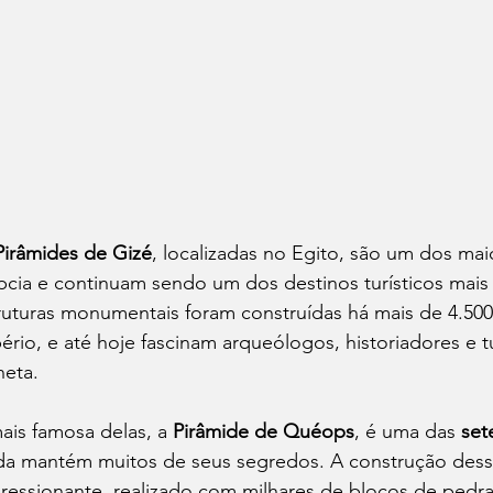
Pirâmides de Gizé
, localizadas no Egito, são um dos maio
pcia e continuam sendo um dos destinos turísticos mai
ruturas monumentais foram construídas há mais de 4.500
ério, e até hoje fascinam arqueólogos, historiadores e t
neta.
ais famosa delas, a 
Pirâmide de Quéops
, é uma das 
set
da mantém muitos de seus segredos. A construção dessa
ressionante, realizado com milhares de blocos de pedra 