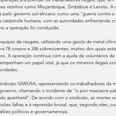
ses vizinhos como Moçambique, Zimbábue e Lesoto. A re
ta pelo governo sul-africano como uma "guerra contra a
 catástrofe humana, com as autoridades enfrentando crít
o a operação foi conduzida.
equipes de resgate, utilizando uma gaiola de metal cilínd
ra 78 corpos e 246 sobreviventes, muitos dos quais es
tico. A operação continua com a ajuda de voluntários da
empenham um papel vital, já que os mineiros ilegais co
oridades.
indicato GIWUSA, representando os trabalhadores da mi
governo, chamando o incidente de “o pior massacre pa
 do apartheid”. De acordo com o sindicato, as mortes o
isões falhas e à repressão brutal, que, segundo eles, c
alões políticos e governamentais.