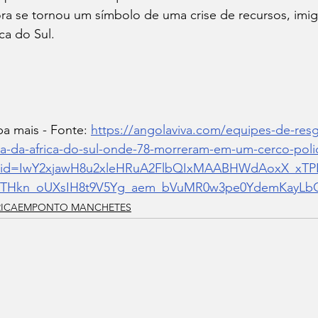
ra se tornou um símbolo de uma crise de recursos, imig
ica do Sul.
ba mais - Fonte: 
https://angolaviva.com/equipes-de-res
a-da-africa-do-sul-onde-78-morreram-em-um-cerco-polic
clid=IwY2xjawH8u2xleHRuA2FlbQIxMAABHWdAoxX_xTP
THkn_oUXsIH8t9V5Yg_aem_bVuMR0w3pe0YdemKayLb
RICAEMPONTO MANCHETES