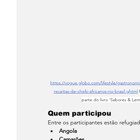
https://vogue.globo.com/lifestyle/gastronomia
receitas-de-chefs-africanos-no-brasil.ghtml
parte do livro 'Sabores & Le
Quem participou
Entre os participantes estão refugia
Angola
Camarões