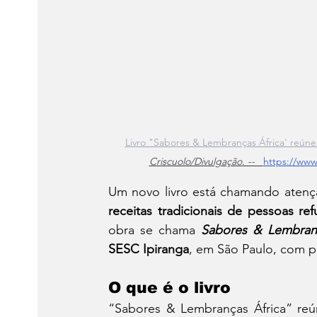
Livro "Sabores & Lembranças África' reúne r
Criscuolo/Divulgação
. --   
https://www
Um novo livro está chamando atenç
receitas tradicionais de pessoas re
obra se chama 
Sabores & Lembranç
SESC Ipiranga
, em São Paulo, com p
O que é o livro
“Sabores & Lembranças África” reú