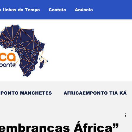
s linhas do Tempo
Contato
Anúncio
MPONTO MANCHETES
AFRICAEMPONTO TIA KÁ
as do Tempo (Blog - Inglês)
embranças África”