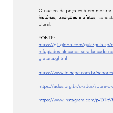
histórias, tradições e afetos
, conec
plural.
FONTE:
https://g1.globo.com/guia/guia-sp/no
refugiados-africanos-sera-lancado-n
gratuita.ghtml
https://www.folhape.com.br/sabores
https://adus.org.br/o-adus/sobre-o-
https://www.instagram.com/p/DT-tV