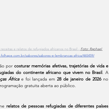
eceitas e relatos de refugiados africanos no Brasil - 
Foto: Raphael 
.folhape.com.br/sabores/sabores-e-lembrancas-africa/465459/
ão por 
costurar memórias afetivas, trajetórias de vida e 
fugiadas do continente africano que vivem no Brasil
. A 
as África
 e foi lançada em 
28 de janeiro de 2026
 n
rogramação gratuita aberta ao público.
ne 
relatos de pessoas refugiadas de diferentes países 