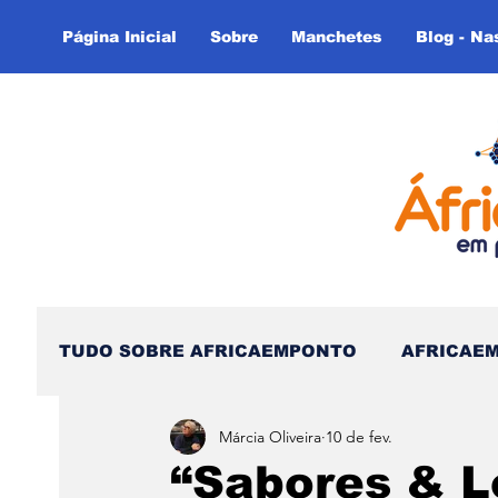
Página Inicial
Sobre
Manchetes
Blog - Na
TUDO SOBRE AFRICAEMPONTO
AFRICAE
Márcia Oliveira
10 de fev.
Nas Linhas do Tempo - (Blog)
Nas linh
“Sabores & L