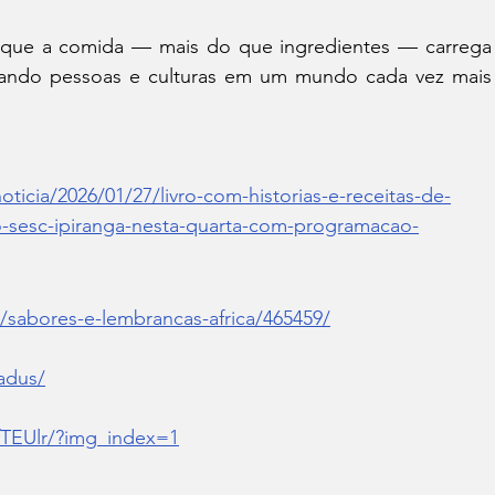
O núcleo da peça está em mostrar que a comida — m
tando pessoas e culturas em um mundo cada vez mais 
ticia/2026/01/27/livro-com-historias-e-receitas-de-
o-sesc-ipiranga-nesta-quarta-com-programacao-
/sabores-e-lembrancas-africa/465459/
adus/
fTEUlr/?img_index=1