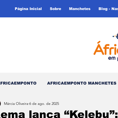
Página Inicial
Sobre
Manchetes
Blog - Na
AFRICAEMPONTO
AFRICAEMPONTO MANCHETES
Márcia Oliveira
6 de ago. de 2025
 do Tempo - (Blog)
Nas linhas do Tempo (Blog - In
ema lança “Kelebu”