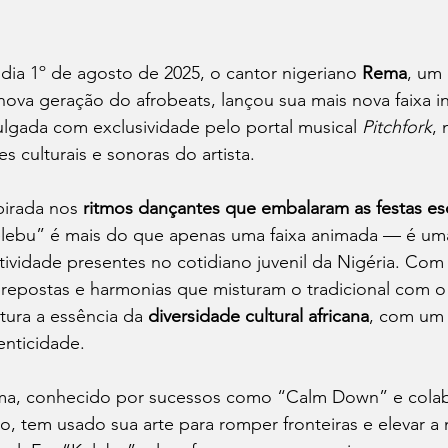
dia 1º de agosto de 2025, o cantor nigeriano 
Rema
, um
nova geração do afrobeats, lançou sua mais nova faixa in
ulgada com exclusividade pelo portal musical 
Pitchfork
,
zes culturais e sonoras do artista.
pirada nos 
ritmos dançantes que embalaram as festas esc
lebu” é mais do que apenas uma faixa animada — é um
atividade presentes no cotidiano juvenil da Nigéria. Com
repostas e harmonias que misturam o tradicional com 
tura a essência da 
diversidade cultural africana
, com um 
enticidade.
a, conhecido por sucessos como “Calm Down” e colabo
o, tem usado sua arte para romper fronteiras e elevar a 