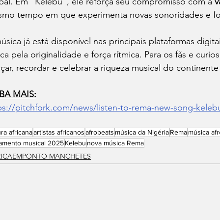
bal. Em “Kelebu”, ele reforça seu compromisso com a 
v
mo tempo em que experimenta novas sonoridades e for
úsica já está disponível nas principais plataformas digi
tica pela originalidade e força rítmica. Para os fãs e cur
çar, recordar e celebrar a riqueza musical do continente
BA MAIS:
ps://pitchfork.com/news/listen-to-rema-new-song-keleb
ura africana
artistas africanos
afrobeats
música da Nigéria
Rema
música afr
amento musical 2025
Kelebu
nova música Rema
RICAEMPONTO MANCHETES