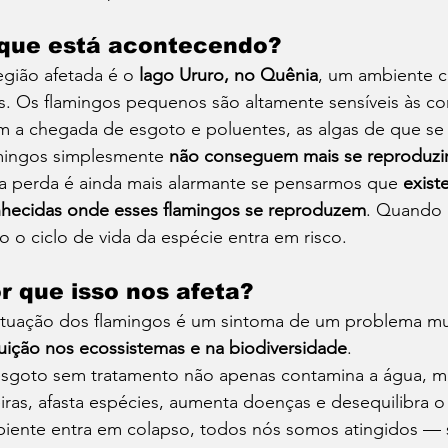
que está acontecendo?
egião afetada é o 
lago Ururo, no Quênia
, um ambiente c
s. Os flamingos pequenos são altamente sensíveis às co
 a chegada de esgoto e poluentes, as algas de que se
mingos simplesmente 
não conseguem mais se reproduzir 
a perda é ainda mais alarmante se pensarmos que 
exist
hecidas onde esses flamingos se reproduzem
. Quando 
o o ciclo de vida da espécie entra em risco.
r que isso nos afeta?
ituação dos flamingos é um sintoma de um problema mui
uição nos ecossistemas e na biodiversidade
.
sgoto sem tratamento não apenas contamina a água, mas
eiras, afasta espécies, aumenta doenças e desequilibra
iente entra em colapso, todos nós somos atingidos — s