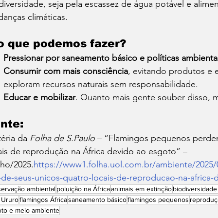
diversidade, seja pela escassez de água potável e alime
anças climáticas.
o que podemos fazer?
Pressionar por saneamento básico e políticas ambientai
Consumir com mais consciência
, evitando produtos e
exploram recursos naturais sem responsabilidade.
Educar e mobilizar
. Quanto mais gente souber disso, 
nte:
éria da 
Folha de S.Paulo
 – “Flamingos pequenos perde
ais de reprodução na África devido ao esgoto” – 
ho/2025.
https://www1.folha.uol.com.br/ambiente/2025
de-seus-unicos-quatro-locais-de-reproducao-na-africa-
ervação ambiental
poluição na África
animais em extinção
biodiversidad
 Ururo
flamingos África
saneamento básico
flamingos pequenos
reproduç
to e meio ambiente