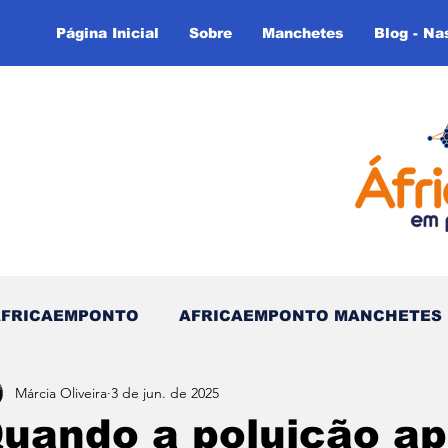
Página Inicial
Sobre
Manchetes
Blog - Na
AFRICAEMPONTO
AFRICAEMPONTO MANCHETES
Márcia Oliveira
3 de jun. de 2025
 do Tempo - (Blog)
Nas linhas do Tempo (Blog - In
uando a poluição a