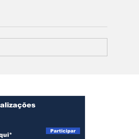
ngola para o
Papa Leão XIV 
o: Ondjaki é
Angola: fé,
iado na literatura
reconciliação e 
ntojuvenil
chamado à cons
da paz social.
alizações
Página I
Sobre
Participar