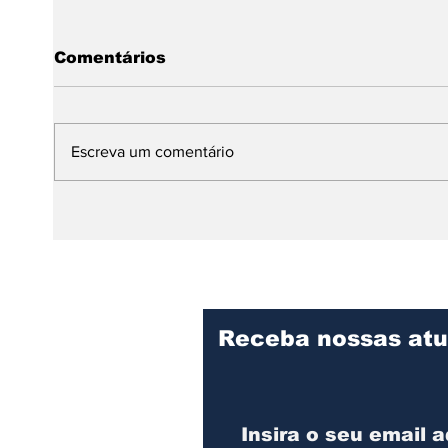
Comentários
Escreva um comentário
Dia Internacional da
Da A
Dança: expressão,
mund
identidade e resistência
prem
no continente africano
infa
Receba nossas atu