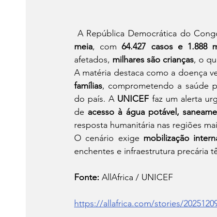
A República Democrática do Congo
meia
, com 
64.427 casos e 1.888 
afetados, 
milhares são crianças
, o q
A matéria destaca como a doença v
famílias
, comprometendo a saúde púb
do país. A 
UNICEF
 faz um alerta ur
de 
acesso à água potável, saneame
resposta humanitária nas regiões mai
O cenário exige 
mobilização intern
enchentes e infraestrutura precária 
Fonte:
 AllAfrica / UNICEF
https://allafrica.com/stories/2025120