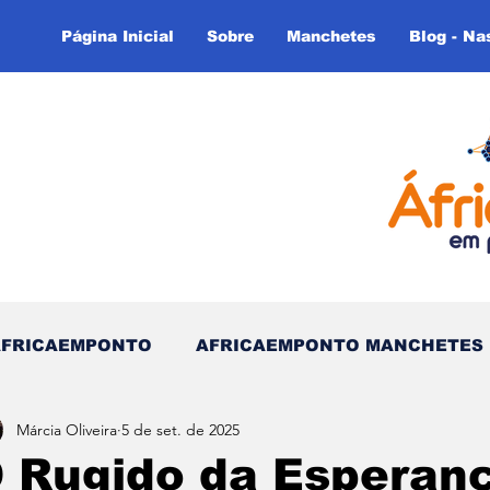
Página Inicial
Sobre
Manchetes
Blog - Na
AFRICAEMPONTO
AFRICAEMPONTO MANCHETES
Márcia Oliveira
5 de set. de 2025
 do Tempo - (Blog)
Nas linhas do Tempo (Blog - In
 Rugido da Esperanç