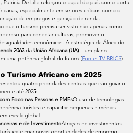
, Patricia De Lille reforçou o papel do país como porta-
fricanas, especialmente em setores críticos como o 
a criação de empregos e geração de renda.
ou que o turismo precisa ser visto não apenas como 
oderoso para conectar culturas, promover o 
desigualdades econômicas. A estratégia da África do 
enda 2063
 da 
União Africana (UA)
 – um plano 
em uma potência global do futuro (
Fonte: TV BRICS
).
 o Turismo Africano em 2025
resentou quatro prioridades centrais que irão guiar o 
nente até 2025:
ial com Foco nas Pessoas e PMEs
O uso de tecnologias 
eriência turística e capacitar pequenas e médias 
em escala global.
anceiras e de Investimento
Atração de investimentos 
 turística e criar novas oportunidades de emprego.