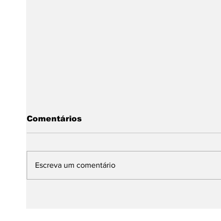
Comentários
Escreva um comentário
Dia Internacional da
Da A
Dança: expressão,
mund
identidade e resistência
prem