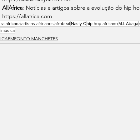
AllAfrica
: Notícias e artigos sobre a evolução do hip ho
https://allafrica.com
ura africana
artistas africanos
afrobeat
Nasty C
hip hop africano
M.I. Abaga
i
música
RICAEMPONTO MANCHETES