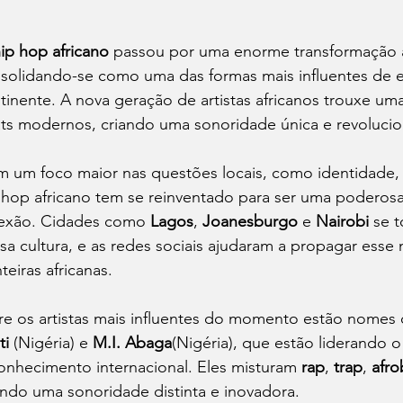
ip hop africano
 passou por uma enorme transformação a
solidando-se como uma das formas mais influentes de e
tinente. A nova geração de artistas africanos trouxe uma
ts modernos, criando uma sonoridade única e revolucio
 um foco maior nas questões locais, como identidade, de
 hop africano tem se reinventado para ser uma poderosa
lexão. Cidades como 
Lagos
, 
Joanesburgo
 e 
Nairobi
 se 
sa cultura, e as redes sociais ajudaram a propagar ess
nteiras africanas.
re os artistas mais influentes do momento estão nomes
ti
 (Nigéria) e 
M.I. Abaga
(Nigéria), que estão liderando
onhecimento internacional. Eles misturam 
rap
, 
trap
, 
afro
ando uma sonoridade distinta e inovadora.