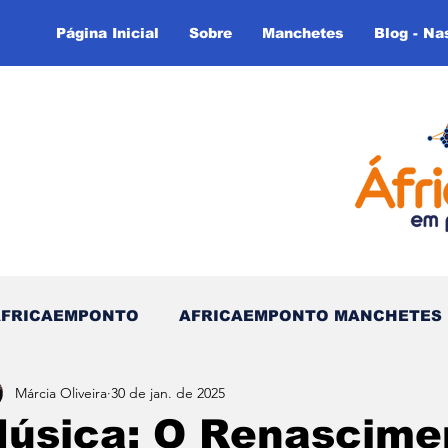
Página Inicial
Sobre
Manchetes
Blog - Na
AFRICAEMPONTO
AFRICAEMPONTO MANCHETES
Márcia Oliveira
30 de jan. de 2025
 do Tempo - (Blog)
Nas linhas do Tempo (Blog - In
úsica: O Renascime