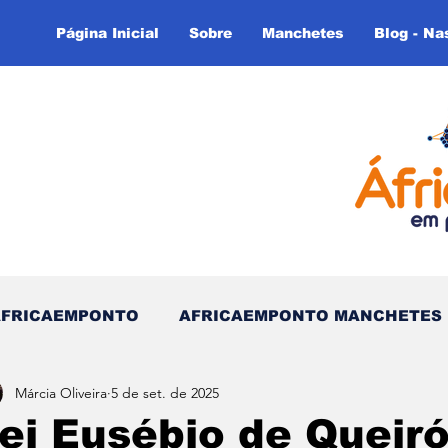
Página Inicial
Sobre
Manchetes
Blog - Na
AFRICAEMPONTO
AFRICAEMPONTO MANCHETES
Márcia Oliveira
5 de set. de 2025
 do Tempo - (Blog)
Nas linhas do Tempo (Blog - In
ei Eusébio de Queiró