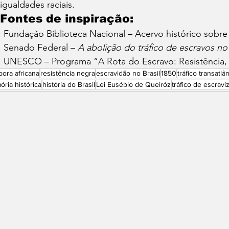
igualdades raciais.
 Fontes de inspiração:
Fundação Biblioteca Nacional – Acervo histórico sobre
Senado Federal – 
A abolição do tráfico de escravos no 
UNESCO – Programa “A Rota do Escravo: Resistência,
pora africana
resistência negra
escravidão no Brasil
1850
tráfico transatlâ
ria histórica
história do Brasil
Lei Eusébio de Queiróz
tráfico de escravi