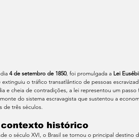
dia 
4 de setembro de 1850
, foi promulgada a 
Lei Euséb
 extinguiu o tráfico transatlântico de pessoas escravizad
dia e cheia de contradições, a lei representou um pass
monte do sistema escravagista que sustentou a economia
s de três séculos.
 contexto histórico
de o século XVI, o Brasil se tornou o principal destino 