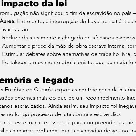
 impacto da lei
romulgação não significou o fim da escravidão no país —
 Áurea
. Entretanto, a interrupção do fluxo transatlântico
ravagista ao:
Reduzir drasticamente a chegada de africanos escraviz
Aumentar o preço da mão de obra escrava interna, tor
Estimular debates sobre alternativas de trabalho livre,
Fortalecer o movimento abolicionista, que ganharia fo
emória e legado
ei Eusébio de Queiróz expõe as contradições da história b
ssões externas mais do que de um reconhecimento int
icanos escravizados. Ainda assim, seu impacto foi inegáv
as no longo processo de luta contra a escravidão.
ordar esse marco é essencial para compreender as raíze
il
 e as marcas profundas que a escravidão deixou na soc