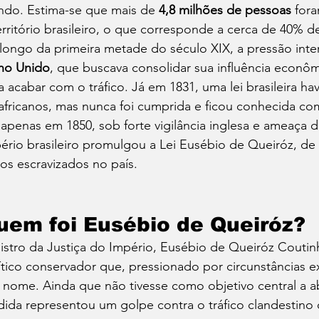
do. Estima-se que mais de 
4,8 milhões de pessoas
 fora
erritório brasileiro, o que corresponde a cerca de 40% de
longo da primeira metade do século XIX, a pressão int
no Unido
, que buscava consolidar sua influência econômi
a acabar com o tráfico. Já em 1831, uma lei brasileira ha
africanos, mas nunca foi cumprida e ficou conhecida co
 apenas em 1850, sob forte vigilância inglesa e ameaça de
ério brasileiro promulgou a Lei Eusébio de Queiróz, de 
os escravizados no país.
uem foi Eusébio de Queiróz?
istro da Justiça do Império, Eusébio de Queiróz Couti
ítico conservador que, pressionado por circunstâncias ex
 nome. Ainda que não tivesse como objetivo central a ab
ida representou um golpe contra o tráfico clandestino q