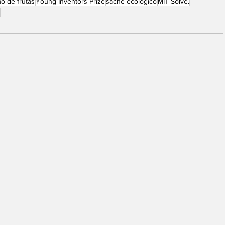
o de frutas
Young Inventors Prize
sachê ecológico
MIT Solve.