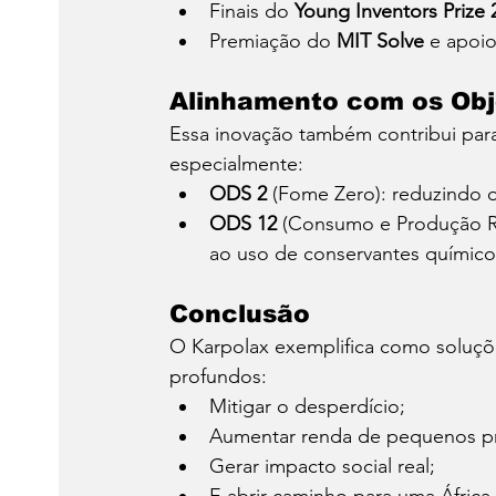
Finais do 
Young Inventors Prize 
Premiação do 
MIT Solve
 e apoi
Alinhamento com os Obj
Essa inovação também contribui para
especialmente:
ODS 2
 (Fome Zero): reduzindo 
ODS 12
 (Consumo e Produção Res
ao uso de conservantes químico
Conclusão
O Karpolax exemplifica como soluçõe
profundos:
Mitigar o desperdício;
Aumentar renda de pequenos p
Gerar impacto social real;
E abrir caminho para uma África m