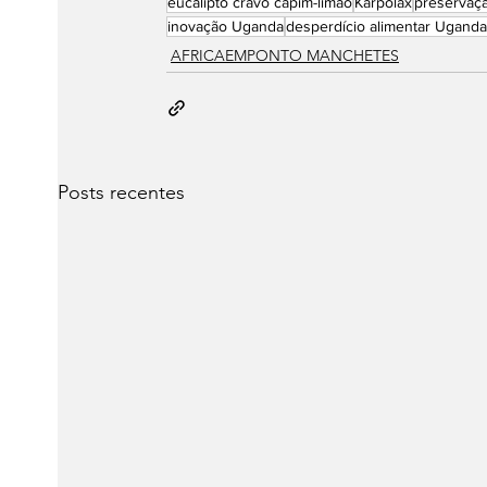
eucalipto cravo capim-limão
Karpolax
preservaçã
inovação Uganda
desperdício alimentar Uganda
AFRICAEMPONTO MANCHETES
Posts recentes