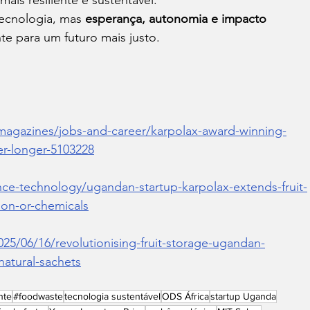
ecnologia, mas 
esperança, autonomia e impacto 
e para um futuro mais justo.
agazines/jobs-and-career/karpolax-award-winning-
er-longer-5103228
e-technology/ugandan-startup-karpolax-extends-fruit-
tion-or-chemicals
5/06/16/revolutionising-fruit-storage-ugandan-
natural-sachets
nte
#foodwaste
tecnologia sustentável
ODS África
startup Uganda