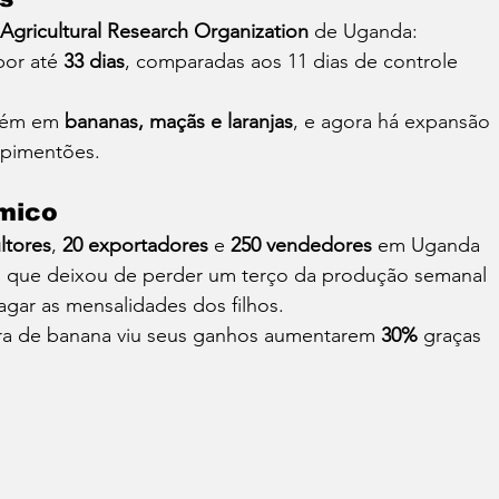
 Agricultural Research Organization
 de Uganda:
or até 
33 dias
, comparadas aos 11 dias de controle 
bém em 
bananas, maçãs e laranjas
, e agora há expansão 
e pimentões.
mico
ltores
, 
20 exportadores
 e 
250 vendedores
 em Uganda
, que deixou de perder um terço da produção semanal 
gar as mensalidades dos filhos.
ora de banana viu seus ganhos aumentarem 
30%
 graças 