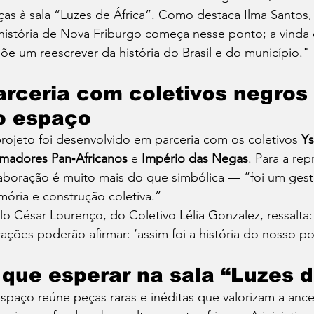
ças à sala “Luzes de África”. Como destaca Ilma Santos,
história de Nova Friburgo começa nesse ponto; a vinda
õe um reescrever da história do Brasil e do município."
arceria com coletivos negros
o espaço
rojeto foi desenvolvido em parceria com os coletivos 
Y
madores Pan‑Africanos
 e 
Império das Negas
. Para a rep
aboração é muito mais do que simbólica — “foi um gesto 
ória e construção coletiva.”
lo César Lourenço, do Coletivo Lélia Gonzalez, ressalta
ações poderão afirmar: ‘assim foi a história do nosso po
 que esperar na sala “Luzes d
spaço reúne peças raras e inéditas que valorizam a ances