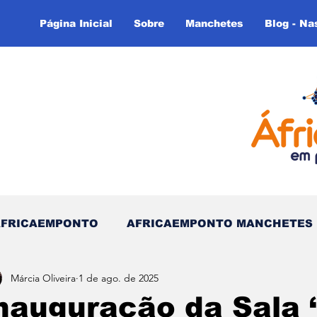
Página Inicial
Sobre
Manchetes
Blog - Na
AFRICAEMPONTO
AFRICAEMPONTO MANCHETES
Márcia Oliveira
1 de ago. de 2025
 do Tempo - (Blog)
Nas linhas do Tempo (Blog - In
nauguração da Sala 