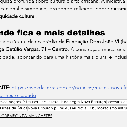
quisa profunda sobre cultura e arte africana. A iniciati
cacional e simbólico, propondo reflexões sobre 
racismo
quidade cultural
.
nde fica e mais detalhes
ala está situada no prédio da 
Fundação Dom João VI
 (h
ça Getúlio Vargas, 71 – Centro
. A construção marca uma n
cidade, apontando para uma história mais plural e inclusi
NTE
: 
https://avozdaserra.com.br/noticias/museu-nova-fr
ica-neste-sabado
tivos negros RJ
museu inclusivo
cultura negra Nova Friburgo
ancestralid
 Luzes de África
Nova Friburgo plural
Museu Nova Friburgo
racismo estru
RICAEMPONTO MANCHETES