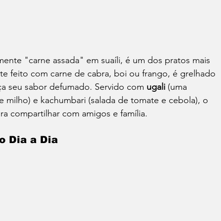
almente "carne assada" em suaíli, é um dos pratos mais 
e feito com carne de cabra, boi ou frango, é grelhado 
lça seu sabor defumado. Servido com 
ugali
 (uma 
de milho) e kachumbari (salada de tomate e cebola), o 
a compartilhar com amigos e família.
o Dia a Dia