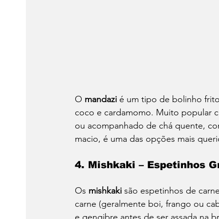
O 
mandazi
 é um tipo de bolinho fri
coco e cardamomo. Muito popular co
ou acompanhado de chá quente, co
macio, é uma das opções mais queri
4. Mishkaki – Espetinhos G
Os 
mishkaki
 são espetinhos de carn
carne (geralmente boi, frango ou ca
e gengibre antes de ser assada na b