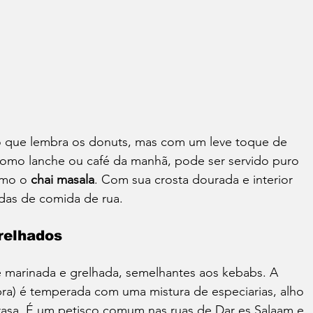
to que lembra os donuts, mas com um leve toque de 
mo lanche ou café da manhã, pode ser servido puro 
mo o 
chai masala
. Com sua crosta dourada e interior 
das de comida de rua.
relhados
e marinada e grelhada, semelhantes aos kebabs. A 
bra) é temperada com uma mistura de especiarias, alho 
rasa. É um petisco comum nas ruas de Dar es Salaam e 