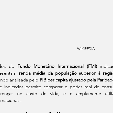
WIKIPÉDIA
dos do 
Fundo Monetário Internacional (FMI)
 indica
esentam 
renda média da população superior à regis
ndo analisada pelo 
PIB per capita ajustado pela Parid
e indicador permite comparar o poder real de consu
erenças no custo de vida, e é amplamente utili
ernacionais.