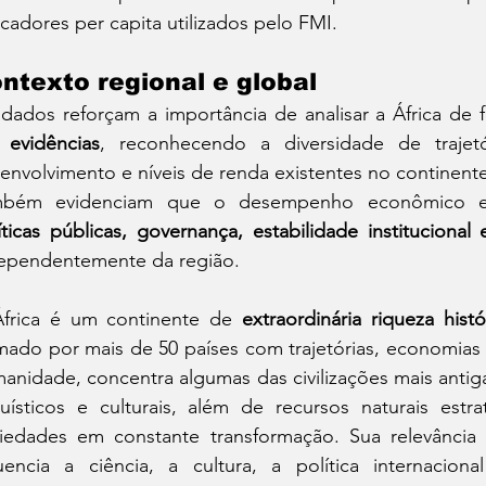
icadores per capita utilizados pelo FMI.
ntexto regional e global
dados reforçam a importância de analisar a África de 
evidências
, reconhecendo a diversidade de trajet
envolvimento e níveis de renda existentes no continente
íticas públicas, governança, estabilidade institucional
ependentemente da região.
frica é um continente de 
extraordinária riqueza hist
mado por mais de 50 países com trajetórias, economias e
anidade, concentra algumas das civilizações mais antig
guísticos e culturais, além de recursos naturais estra
iedades em constante transformação. Sua relevância 
luencia a ciência, a cultura, a política internacio