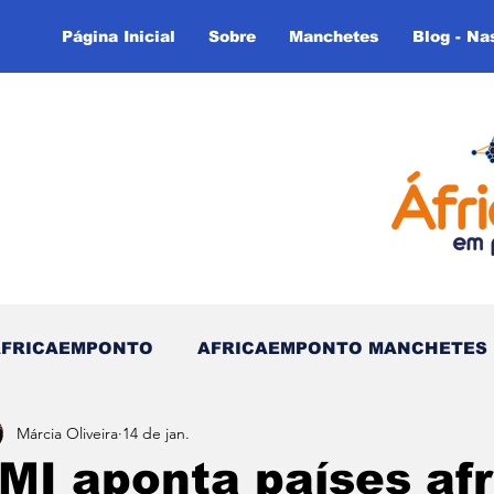
Página Inicial
Sobre
Manchetes
Blog - Na
AFRICAEMPONTO
AFRICAEMPONTO MANCHETES
Márcia Oliveira
14 de jan.
 do Tempo - (Blog)
Nas linhas do Tempo (Blog - In
MI aponta países af