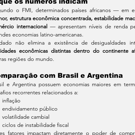
que os números indicam
undo o FMI, determinados países africanos — em e
or, estrutura econômica concentrada, estabilidade mac
ércio internacional
 — apresentam níveis de renda pe
ndes economias latino-americanas.
ado não elimina a existência de desigualdades i
lidades econômicas distintas dentro do continente af
ras regiões do mundo.
mparação com Brasil e Argentina
sil e Argentina possuem economias maiores em term
afios recorrentes relacionados a:
inflação
endividamento público
volatilidade cambial
ciclos de instabilidade fiscal
es fatores impactam diretamente o poder de compra