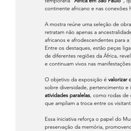
temporária 
“África em São Paulo”
, q
continente africano e nas conexões h
A mostra reúne uma seleção de obras,
retratam não apenas a ancestralida
africanos e afrodescendentes para a f
Entre os destaques, estão peças ligada
de diferentes regiões da África, rev
e continuam vivos nas manifestações c
O objetivo da exposição é 
valorizar
sobre diversidade, pertencimento e 
atividades paralelas
, como rodas de c
que ampliam a troca entre os visita
Essa iniciativa reforça o papel do 
preservação da memória, promovendo