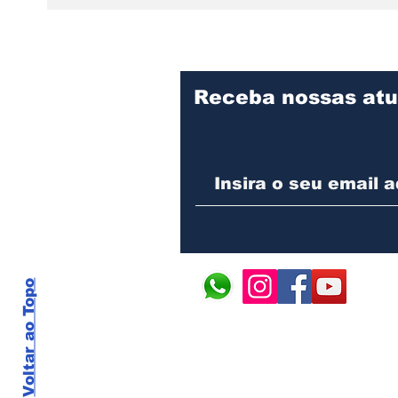
Dança: expressão,
mund
identidade e resistência
prem
no continente africano
infa
Receba nossas atu
Voltar ao Topo