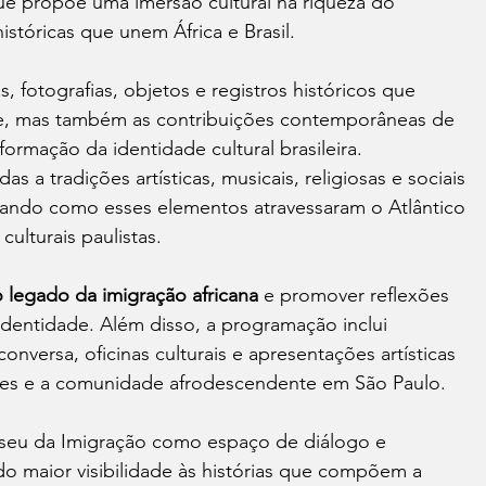
ue propõe uma imersão cultural na riqueza do 
istóricas que unem África e Brasil.
 fotografias, objetos e registros históricos que 
de, mas também as contribuições contemporâneas de 
ormação da identidade cultural brasileira.
s a tradições artísticas, musicais, religiosas e sociais 
elando como esses elementos atravessaram o Atlântico 
ulturais paulistas.
 o legado da imigração africana
 e promover reflexões 
identidade. Além disso, a programação inclui 
onversa, oficinas culturais e apresentações artísticas 
ntes e a comunidade afrodescendente em São Paulo.
Museu da Imigração como espaço de diálogo e 
 maior visibilidade às histórias que compõem a 