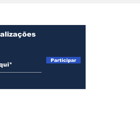
o: Ondjaki é
Angola: fé,
iado na literatura
reconciliação e 
ntojuvenil
chamado à cons
da paz social.
alizações
Página I
Sobre
Participar
Manche
Blog - 
Contato
Anúncio