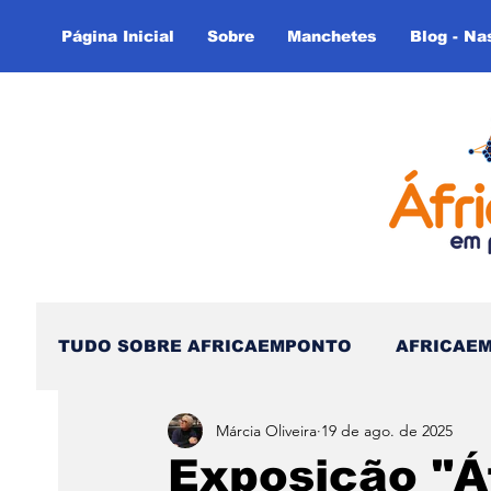
Página Inicial
Sobre
Manchetes
Blog - Na
TUDO SOBRE AFRICAEMPONTO
AFRICAE
Márcia Oliveira
19 de ago. de 2025
Nas Linhas do Tempo - (Blog)
Nas linh
Exposição "Á