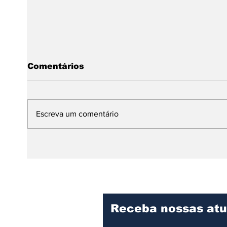
Comentários
Escreva um comentário
Dia Internacional da
Da A
Dança: expressão,
mund
identidade e resistência
prem
no continente africano
infa
Receba nossas atu