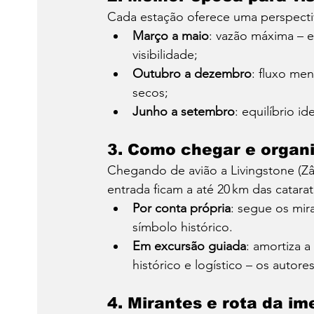
Cada estação oferece uma perspectiv
Março a maio
: vazão máxima – 
visibilidade;
Outubro a dezembro
: fluxo me
secos;
Junho a setembro
: equilíbrio i
3. 
Como chegar e organiz
Chegando de avião a Livingstone (Zâm
entrada ficam a até 20 km das catarata
Por conta própria
: segue os mir
símbolo histórico.
Em excursão guiada
: amortiza a
histórico e logístico – os autore
4. 
Mirantes e rota da im