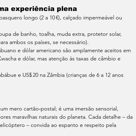
uma experiência plena
basquero longo (2 a 10 €), calçado impermeável ou 
roupa de banho, toalha, muda extra, protetor solar, 
ara ambos os países, se necessário).
babuano e dólar americano são amplamente aceitos em 
Kwacha e dólar, mas atenção às taxas de câmbio e 
mbábue e US$ 20 na Zâmbia (crianças de 6 a 12 anos 
 um mero cartão‑postal; é uma imersão sensorial, 
res maravilhas naturais do planeta. Cada detalhe – da 
helicóptero – convida ao espanto e respeito pela 