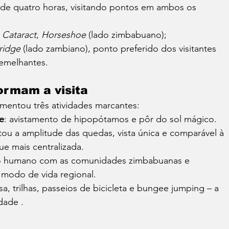
 de quatro horas, visitando pontos em ambos os 
s Cataract
, 
Horseshoe
 (lado zimbabuano);
ridge
 (lado zambiano), ponto preferido dos visitantes 
emelhantes.
ormam a visita
rimentou três atividades marcantes:
e
: avistamento de hipopótamos e pôr do sol mágico.
ltou a amplitude das quedas, vista única e comparável à 
ue mais centralizada.
to humano com as comunidades zimbabuanas e 
modo de vida regional.
sa, trilhas, passeios de bicicleta e bungee jumping – a 
edade .