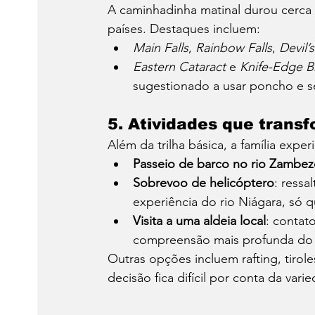
A caminhadinha matinal durou cerca
países. Destaques incluem:
Main Falls
, 
Rainbow Falls
, 
Devil’
Eastern Cataract
 e 
Knife-Edge B
sugestionado a usar poncho e s
5. 
Atividades que transf
Além da trilha básica, a família expe
Passeio de barco no rio Zambez
Sobrevoo de helicóptero
: ressa
experiência do rio Niágara, só q
Visita a uma aldeia local
: conta
compreensão mais profunda do 
Outras opções incluem rafting, tirole
decisão fica difícil por conta da vari