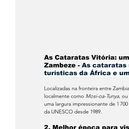
As Cataratas Vitória: um
Zambeze - 
As cataratas
turísticas da África e 
Localizadas na fronteira entre Zambi
localmente como 
Mosi-oa-Tunya
, ou
uma largura impressionante de 1 700 
da UNESCO desde 1989.
2. 
Melhor época para vis