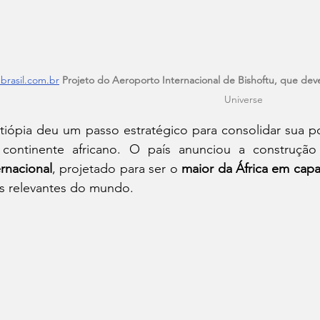
brasil.com.br
Projeto do Aeroporto Internacional de Bishoftu, que deve
Universe
tiópia deu um passo estratégico para consolidar sua p
continente africano. O país anunciou a construçã
ernacional
, projetado para ser o 
maior da África em cap
s relevantes do mundo.