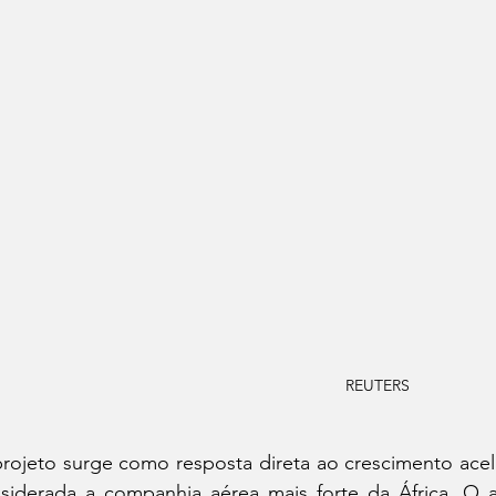
REUTERS
rojeto surge como resposta direta ao crescimento ace
siderada a companhia aérea mais forte da África. O at