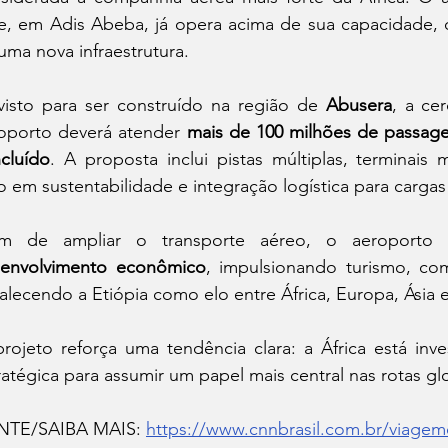
e, em Adis Abeba, já opera acima de sua capacidade, o 
uma nova infraestrutura.
visto para ser construído na região de 
Abusera
, a ce
oporto deverá atender 
mais de 100 milhões de passage
cluído
. A proposta inclui pistas múltiplas, terminais 
o em sustentabilidade e integração logística para cargas
ém de ampliar o transporte aéreo, o aeroport
envolvimento econômico
, impulsionando turismo, co
talecendo a Etiópia como elo entre África, Europa, Ásia
rojeto reforça uma tendência clara: a África está inve
ratégica para assumir um papel mais central nas rotas gl
NTE/SAIBA MAIS: 
https://www.cnnbrasil.com.br/viage