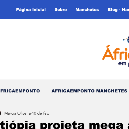
Página Inicial
Sobre
Manchetes
Blog - Na
AFRICAEMPONTO
AFRICAEMPONTO MANCHETES
Márcia Oliveira
10 de fev.
 do Tempo - (Blog)
Nas linhas do Tempo (Blog - In
tiópia projeta mega