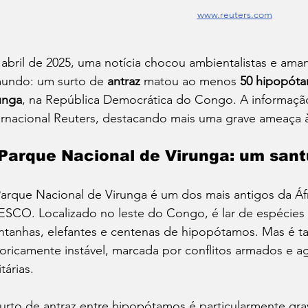
www.reuters.com
abril de 2025, uma notícia chocou ambientalistas e ama
undo: um surto de 
antraz
 matou ao menos 
50 hipopót
unga
, na República Democrática do Congo. A informação
ernacional Reuters, destacando mais uma grave ameaça à
Parque Nacional de Virunga: um san
arque Nacional de Virunga é um dos mais antigos da Áfr
SCO. Localizado no leste do Congo, é lar de espécies 
tanhas, elefantes e centenas de hipopótamos. Mas é 
toricamente instável, marcada por conflitos armados e a
tárias.
urto de antraz entre hipopótamos é particularmente gra