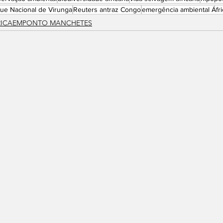
ue Nacional de Virunga
Reuters antraz Congo
emergência ambiental Áfri
RICAEMPONTO MANCHETES