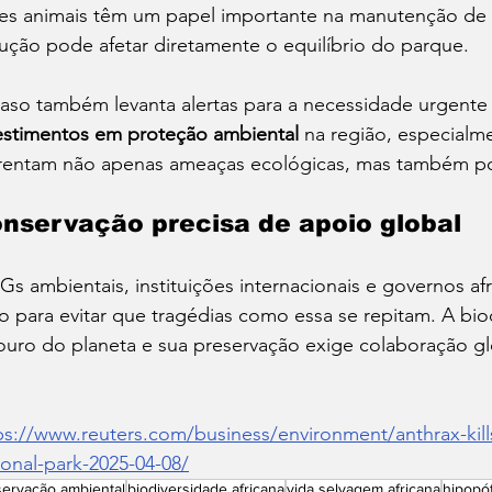
es animais têm um papel importante na manutenção de 
ução pode afetar diretamente o equilíbrio do parque.
aso também levanta alertas para a necessidade urgente
estimentos em proteção ambiental
 na região, especialm
rentam não apenas ameaças ecológicas, mas também pol
nservação precisa de apoio global
s ambientais, instituições internacionais e governos a
o para evitar que tragédias como essa se repitam. A bio
ouro do planeta e sua preservação exige colaboração gl
ps://www.reuters.com/business/environment/anthrax-kil
ional-park-2025-04-08/
ervação ambiental
biodiversidade africana
vida selvagem africana
hipopó