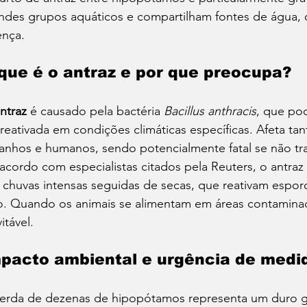
ndes grupos aquáticos e compartilham fontes de água, o
nça.
que é o antraz e por que preocupa?
ntraz
 é causado pela bactéria 
Bacillus anthracis
, que pod
 reativada em condições climáticas específicas. Afeta tan
anhos e humanos, sendo potencialmente fatal se não tr
acordo com especialistas citados pela Reuters, o antra
 chuvas intensas seguidas de secas, que reativam espor
o. Quando os animais se alimentam em áreas contaminad
itável.
pacto ambiental e urgência de medi
erda de dezenas de hipopótamos representa um duro gol