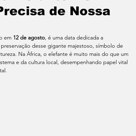
Precisa de Nossa
do em 
12 de agosto
, é uma data dedicada a 
a preservação desse gigante majestoso, símbolo de 
tureza. Na África, o elefante é muito mais do que um 
stema e da cultura local, desempenhando papel vital 
al.