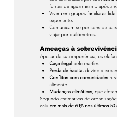
fontes de água mesmo após ano
Vivem em grupos familiares lide
experiente.
Comunicam-se por sons de baixa
viajar por quilômetros.
Ameaças à sobrevivênc
Apesar de sua imponência, os elefan
Caça ilegal
 pelo marfim.
Perda de habitat
 devido à expan
Conflitos com comunidades
 rur
alimento.
Mudanças climáticas
, que afeta
Segundo estimativas de organizações
caiu 
em mais de 60% nos últimos 50