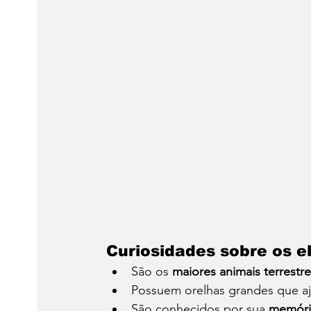
Curiosidades sobre os e
São os 
maiores animais terrestr
Possuem orelhas grandes que a
São conhecidos por sua 
memória