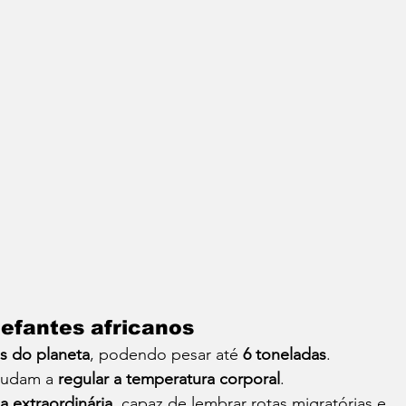
lefantes africanos
es do planeta
, podendo pesar até 
6 toneladas
.
judam a 
regular a temperatura corporal
.
 extraordinária
, capaz de lembrar rotas migratórias e 