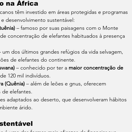
o na África
ricanos têm investido em áreas protegidas e programas 
e desenvolvimento sustentável:
uênia)
 – famoso por suas paisagens com o Monte 
nde concentração de elefantes habituados à presença 
– um dos últimos grandes refúgios da vida selvagem, 
ões de elefantes do continente.
swana)
 – conhecido por ter a 
maior concentração de 
de 120 mil indivíduos.
ra (Quênia)
 – além de leões e gnus, oferecem 
s de elefantes.
antes adaptados ao deserto, que desenvolveram hábitos 
mbiente árido.
ustentável