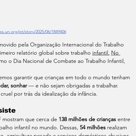
ws.un.org/pt/story/2025/06/1849406
movido pela Organização Internacional do Trabalho 
meiro relatório global sobre trabalho 
infantil.
No 
mo o Dia Nacional de Combate ao Trabalho Infantil, 
evemos garantir que crianças em todo o mundo tenham 
udar, sonhar
 — e não sejam obrigadas a trabalhar. 
cruel por trás da idealização da infância.
siste
 mostram que cerca de 
138 milhões de crianças
 entre 
balho infantil no mundo. Dessas, 
54 milhões
 realizam 
, agricultura pesada e serviços domésticos abusivos. 