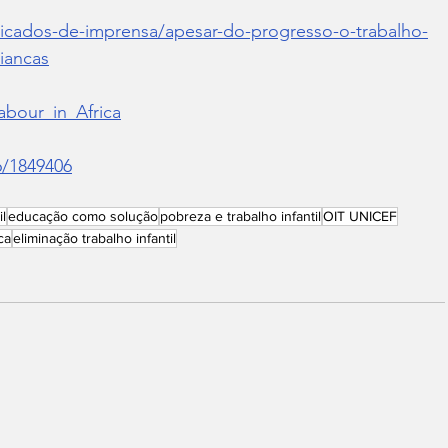
nicados-de-imprensa/apesar-do-progresso-o-trabalho-
riancas
labour_in_Africa
6/1849406
il
educação como solução
pobreza e trabalho infantil
OIT UNICEF
ca
eliminação trabalho infantil