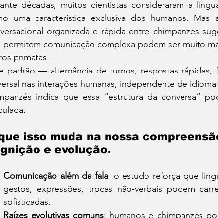
ante décadas, muitos cientistas consideraram a ling
o uma característica exclusiva dos humanos. Mas a
versacional organizada e rápida entre chimpanzés su
 permitem comunicação complexa podem ser muito mais
ros primatas.
e padrão — alternância de turnos, respostas rápidas,
versal nas interações humanas, independente de idioma o
mpanzés indica que essa “estrutura da conversa” pod
iculada.
que isso muda na nossa compreensão
gnição e evolução.
Comunicação além da fala
: o estudo reforça que lin
gestos, expressões, trocas não-verbais podem carreg
sofisticadas.
Raízes evolutivas comuns
: humanos e chimpanzés pod