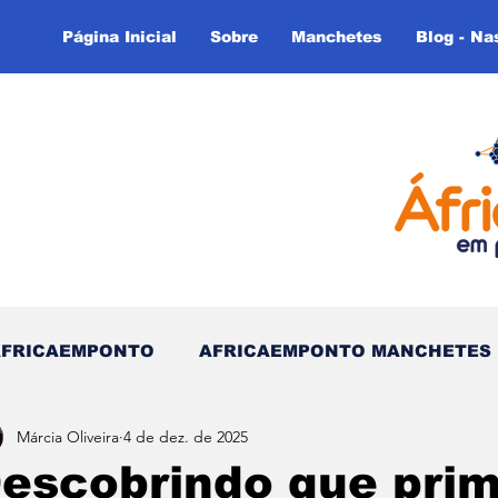
Página Inicial
Sobre
Manchetes
Blog - Na
AFRICAEMPONTO
AFRICAEMPONTO MANCHETES
Márcia Oliveira
4 de dez. de 2025
 do Tempo - (Blog)
Nas linhas do Tempo (Blog - In
escobrindo que pri