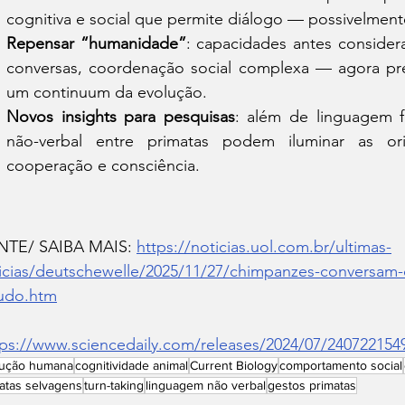
cognitiva e social que permite diálogo — possivelmen
Repensar “humanidade”
: capacidades antes conside
conversas, coordenação social complexa — agora pre
um continuum da evolução.
Novos insights para pesquisas
: além de linguagem f
não-verbal entre primatas podem iluminar as or
cooperação e consciência.
TE/ SAIBA MAIS: 
https://noticias.uol.com.br/ultimas-
icias/deutschewelle/2025/11/27/chimpanzes-conversam-d
udo.htm
tps://www.sciencedaily.com/releases/2024/07/240722154
lução humana
cognitividade animal
Current Biology
comportamento social
atas selvagens
turn-taking
linguagem não verbal
gestos primatas