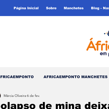
Página Inicial
Sobre
Manchetes
Blog - Na
AFRICAEMPONTO
AFRICAEMPONTO MANCHETES
Márcia Oliveira
6 de fev.
 do Tempo - (Blog)
Nas linhas do Tempo (Blog - In
olapso de mina deix