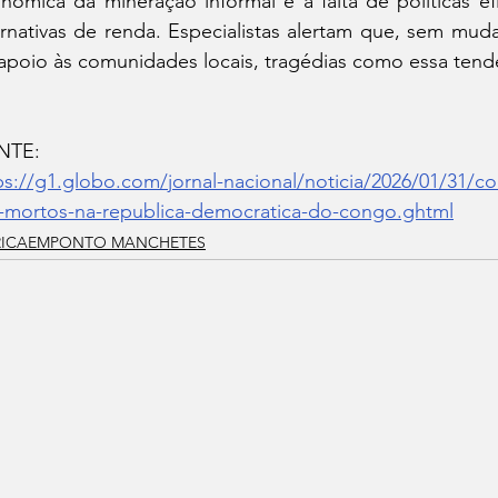
nômica da mineração informal e a falta de políticas efi
ernativas de renda. Especialistas alertam que, sem muda
apoio às comunidades locais, tragédias como essa tende
NTE:
ps://g1.globo.com/jornal-nacional/noticia/2026/01/31/c
-mortos-na-republica-democratica-do-congo.ghtml
RICAEMPONTO MANCHETES