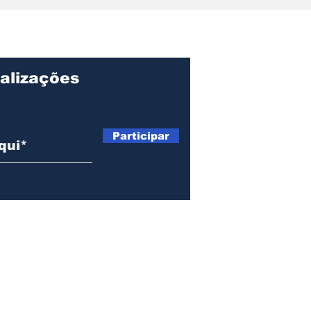
o: Ondjaki é
Angola: fé,
iado na literatura
reconciliação e 
ntojuvenil
chamado à cons
da paz social.
alizações
Página I
Sobre
Participar
Manche
Blog - 
Contato
Anúncio