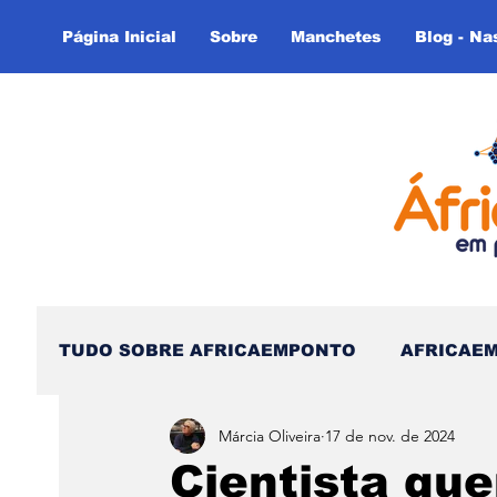
Página Inicial
Sobre
Manchetes
Blog - Na
TUDO SOBRE AFRICAEMPONTO
AFRICAE
Márcia Oliveira
17 de nov. de 2024
Nas Linhas do Tempo - (Blog)
Nas linh
Cientista qu