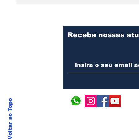
Dança: expressão,
mund
identidade e resistência
prem
no continente africano
infa
Receba nossas atu
Voltar ao Topo