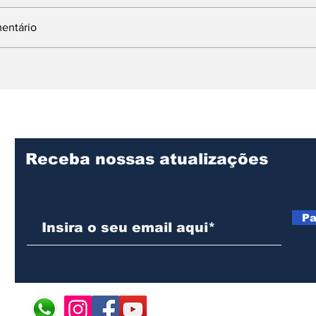
entário
acional da
Da Angola para o
pressão,
mundo: Ondjaki é
 e resistência
premiado na literatura
nte africano
infantojuvenil
Receba nossas atualizações
Pa