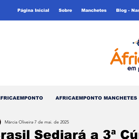
Página Inicial
Sobre
Manchetes
Blog - Na
AFRICAEMPONTO
AFRICAEMPONTO MANCHETES
Márcia Oliveira
7 de mai. de 2025
 do Tempo - (Blog)
Nas linhas do Tempo (Blog - In
rasil Sediará a 3ª C