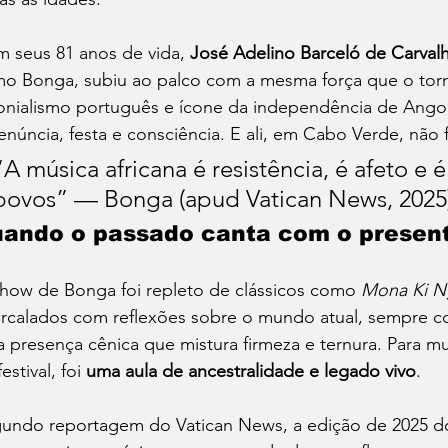
 seus 81 anos de vida, 
José Adelino Barceló de Carval
o Bonga, subiu ao palco com a mesma força que o torn
onialismo português e ícone da independência de Angol
enúncia, festa e consciência. E ali, em Cabo Verde, não f
“A música africana é resistência, é afeto e 
povos” — Bonga (apud Vatican News, 2025)
ando o passado canta com o presen
how de Bonga foi repleto de clássicos como 
Mona Ki Ng
ercalados com reflexões sobre o mundo atual, sempre c
 presença cênica que mistura firmeza e ternura. Para mui
estival, foi 
uma aula de ancestralidade e legado vivo
.
undo reportagem do Vatican News, a edição de 2025 do 