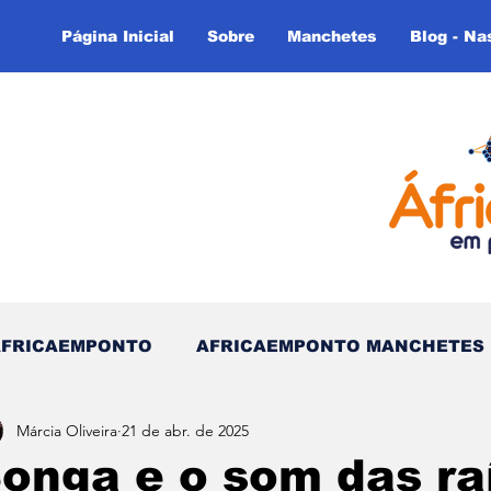
Página Inicial
Sobre
Manchetes
Blog - Na
AFRICAEMPONTO
AFRICAEMPONTO MANCHETES
Márcia Oliveira
21 de abr. de 2025
 do Tempo - (Blog)
Nas linhas do Tempo (Blog - In
onga e o som das ra