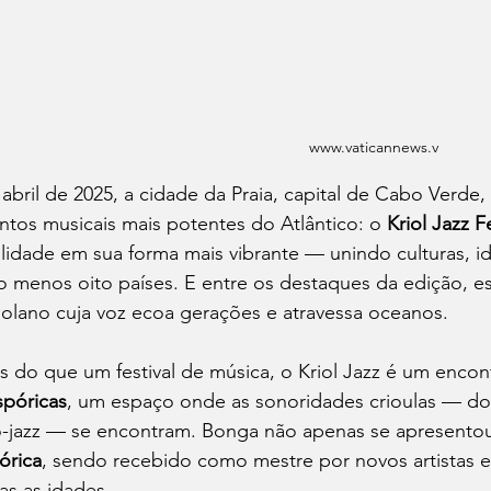
www.vaticannews.v
abril de 2025, a cidade da Praia, capital de Cabo Verde
ntos musicais mais potentes do Atlântico: o 
Kriol Jazz F
olidade em sua forma mais vibrante — unindo culturas, id
o menos oito países. E entre os destaques da edição, es
olano cuja voz ecoa gerações e atravessa oceanos.
s do que um festival de música, o Kriol Jazz é um encon
spóricas
, um espaço onde as sonoridades crioulas — d
o-jazz — se encontram. Bonga não apenas se apresentou
tórica
, sendo recebido como mestre por novos artistas e
as as idades.