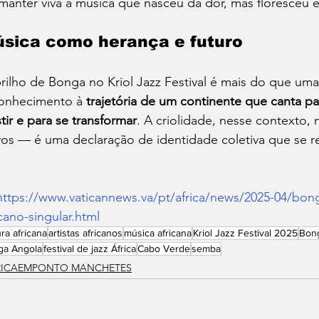
manter viva a música que nasceu da dor, mas floresceu e
sica como herança e futuro
rilho de Bonga no Kriol Jazz Festival é mais do que um
onhecimento à 
trajetória de um continente que canta pa
stir e para se transformar
. A criolidade, nesse contexto,
os — é uma declaração de identidade coletiva que se r
https://www.vaticannews.va/pt/africa/news/2025-04/bong
icano-singular.html
ura africana
artistas africanos
música africana
Kriol Jazz Festival 2025
Bon
ga Angola
festival de jazz África
Cabo Verde
semba
RICAEMPONTO MANCHETES